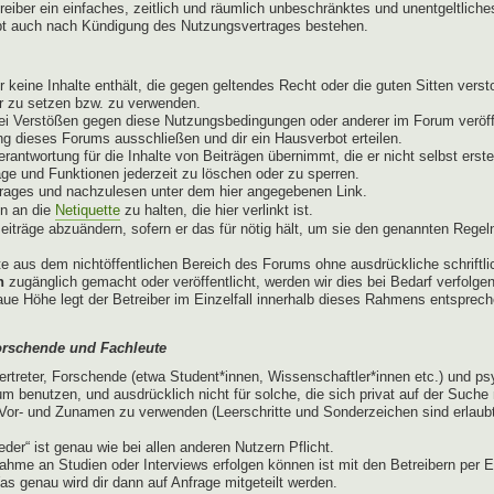
treiber ein einfaches, zeitlich und räumlich unbeschränktes und unentgeltli
ibt auch nach Kündigung des Nutzungsvertrages bestehen.
er keine Inhalte enthält, die gegen geltendes Recht oder die guten Sitten ver
er zu setzen bzw. zu verwenden.
ei Verstößen gegen diese Nutzungsbedingungen oder anderer im Forum veröffe
g dieses Forums ausschließen und dir ein Hausverbot erteilen.
antwortung für die Inhalte von Beiträgen übernimmt, die er nicht selbst erste
äge und Funktionen jederzeit zu löschen oder zu sperren.
trages und nachzulesen unter dem hier angegebenen Link.
en an die
Netiquette
zu halten, die hier verlinkt ist.
eiträge abzuändern, sofern er das für nötig hält, um sie den genannten Regel
e aus dem nichtöffentlichen Bereich des Forums ohne ausdrückliche schriftlic
n
zugänglich gemacht oder veröffentlicht, werden wir dies bei Bedarf verfolge
naue Höhe legt der Betreiber im Einzelfall innerhalb dieses Rahmens entspre
orschende und Fachleute
ertreter, Forschende (etwa Student*innen, Wissenschaftler*innen etc.) und p
m benutzen, und ausdrücklich nicht für solche, die sich privat auf der Such
or- und Zunamen zu verwenden (Leerschritte und Sonderzeichen sind erlaubt)
der“ ist genau wie bei allen anderen Nutzern Pflicht.
ahme an Studien oder Interviews erfolgen können ist mit den Betreibern per E
as genau wird dir dann auf Anfrage mitgeteilt werden.