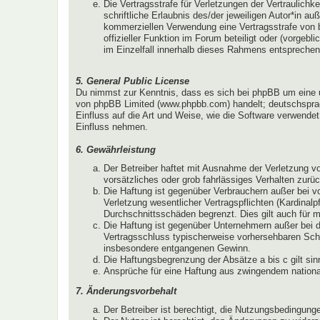
Die Vertragsstrafe für Verletzungen der Vertraulichk
schriftliche Erlaubnis des/der jeweiligen Autor*in 
kommerziellen Verwendung eine Vertragsstrafe von 
offizieller Funktion im Forum beteiligt oder (vorgeb
im Einzelfall innerhalb dieses Rahmens entsprechen
5. General Public License
Du nimmst zur Kenntnis, dass es sich bei phpBB um eine unt
von phpBB Limited (www.phpbb.com) handelt; deutschsprac
Einfluss auf die Art und Weise, wie die Software verwende
Einfluss nehmen.
6. Gewährleistung
Der Betreiber haftet mit Ausnahme der Verletzung vo
vorsätzliches oder grob fahrlässiges Verhalten zurü
Die Haftung ist gegenüber Verbrauchern außer bei v
Verletzung wesentlicher Vertragspflichten (Kardinal
Durchschnittsschäden begrenzt. Dies gilt auch für
Die Haftung ist gegenüber Unternehmern außer bei d
Vertragsschluss typischerweise vorhersehbaren Schä
insbesondere entgangenen Gewinn.
Die Haftungsbegrenzung der Absätze a bis c gilt sin
Ansprüche für eine Haftung aus zwingendem nationa
7. Änderungsvorbehalt
Der Betreiber ist berechtigt, die Nutzungsbedingun