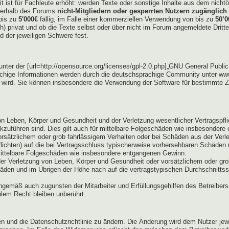
eit ist für Fachleute erhöht: werden Texte oder sonstige Inhalte aus dem nic
außerhalb des Forums
nicht-Mitgliedern oder gesperrten Nutzern zugänglich 
bis zu
5'000€
fällig, im Falle einer kommerziellen Verwendung von bis zu
50’0
lich) privat und ob die Texte selbst oder über nicht im Forum angemeldete Dri
d der jeweiligen Schwere fest.
er der [url=http://opensource.org/licenses/gpl-2.0.php]„GNU General Public L
hige Informationen werden durch die deutschsprachige Community unter www
t wird. Sie können insbesondere die Verwendung der Software für bestimmte Z
n Leben, Körper und Gesundheit und der Verletzung wesentlicher Vertragspflich
ckzuführen sind. Dies gilt auch für mittelbare Folgeschäden wie insbesonder
orsätzlichem oder grob fahrlässigem Verhalten oder bei Schäden aus der Ver
pflichten) auf die bei Vertragsschluss typischerweise vorhersehbaren Schäden
 mittelbare Folgeschäden wie insbesondere entgangenen Gewinn.
er Verletzung von Leben, Körper und Gesundheit oder vorsätzlichem oder grob
den und im Übrigen der Höhe nach auf die vertragstypischen Durchschnittssc
ngemäß auch zugunsten der Mitarbeiter und Erfüllungsgehilfen des Betreibers
lem Recht bleiben unberührt.
gen und die Datenschutzrichtlinie zu ändern. Die Änderung wird dem Nutzer je