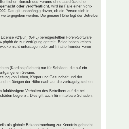
htöffentlichen Bereich des Forums ohne ausdrückliche
gemacht oder veröffentlicht
, wird im Falle einer nicht-
00€
. Das gilt unabhängig davon, ob die Person sich in
tte weitergegeben werden. Die genaue Höhe legt der Betreiber
icense v2“[/url] (GPL) bereitgestellten Foren-Software
.phpbb.de zur Verfügung gestellt. Beide haben keinen
wecke nicht untersagen oder auf Inhalte fremder Foren
ten (Kardinalpflichten) nur für Schäden, die auf ein
e entgangenen Gewinn.
letzung von Leben, Körper und Gesundheit und der
 und im übrigen der Höhe nach auf die vertragstypischen
 fahrlässigem Verhalten des Betreibers auf die bei
häden begrenzt. Dies gilt auch für mittelbare Schäden,
.
weils als globale Bekanntmachung zur Kenntnis gebracht.