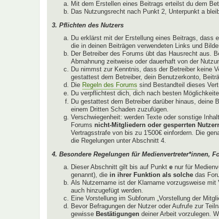
Mit dem Erstellen eines Beitrags erteilst du dem Be
Das Nutzungsrecht nach Punkt 2, Unterpunkt a ble
3. Pflichten des Nutzers
Du erklärst mit der Erstellung eines Beitrags, dass 
die in deinen Beiträgen verwendeten Links und Bild
Der Betreiber des Forums übt das Hausrecht aus. B
Abmahnung zeitweise oder dauerhaft von der Nutzun
Du nimmst zur Kenntnis, dass der Betreiber keine Ver
gestattest dem Betreiber, dein Benutzerkonto, Beitr
Die
Regeln des Forums
sind Bestandteil dieses Ver
Du verpflichtest dich, dich nach besten Möglichkeit
Du gestattest dem Betreiber darüber hinaus, deine B
einem Dritten Schaden zuzufügen.
Verschwiegenheit: werden Texte oder sonstige Inhalt
Forums
nicht-Mitgliedern oder gesperrten Nutzer
Vertragsstrafe von bis zu 1'500€ einfordern. Die ge
die Regelungen unter Abschnitt 4.
4. Besondere Regelungen für Medienvertreter*innen, F
Dieser Abschnitt gilt bis auf Punkt
e
nur für Medienv
genannt), die
in ihrer Funktion als solche
das Foru
Als Nutzername ist der Klarname vorzugsweise mit V
auch hinzugefügt werden.
Eine Vorstellung im Subforum „Vorstellung der Mitglie
Bevor Befragungen der Nutzer oder Aufrufe zur Teiln
gewisse
Bestätigungen
deiner Arbeit vorzulegen. W