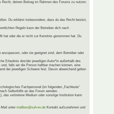
ches Recht, deinen Beitrag im Rahmen des Forums zu nutzen.
stoßen. Du erklärst insbesondere, dass du das Recht besitzt,
ntlichten Regeln kann der Betreiber dich nach
llt hat oder die er nicht zur Kenntnis genommen hat. Du
n anzupassen, oder sie geeignet sind, dem Betreiber oder
he Erlaubnis des/der jeweiligen Autor*in außerhalb des
n und, falls wir die Person haftbar machen können, eine
chend der jeweiligen Schwere fest. Davon abweichend gelten
sychologisches Fachpersonal (im folgenden „Fachleute“
e nach Selbsthilfe an das Forum wenden.
, das vertretene Medium oder sonstige Institution kann
-Mail unter
mailbox@suh-ev.de
Kontakt aufzunehmen und