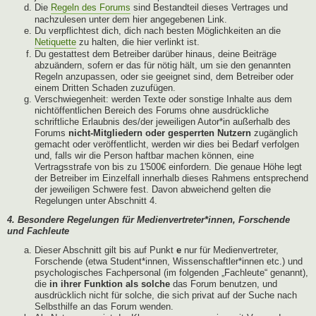
Die
Regeln des Forums
sind Bestandteil dieses Vertrages und
nachzulesen unter dem hier angegebenen Link.
Du verpflichtest dich, dich nach besten Möglichkeiten an die
Netiquette
zu halten, die hier verlinkt ist.
Du gestattest dem Betreiber darüber hinaus, deine Beiträge
abzuändern, sofern er das für nötig hält, um sie den genannten
Regeln anzupassen, oder sie geeignet sind, dem Betreiber oder
einem Dritten Schaden zuzufügen.
Verschwiegenheit: werden Texte oder sonstige Inhalte aus dem
nichtöffentlichen Bereich des Forums ohne ausdrückliche
schriftliche Erlaubnis des/der jeweiligen Autor*in außerhalb des
Forums
nicht-Mitgliedern oder gesperrten Nutzern
zugänglich
gemacht oder veröffentlicht, werden wir dies bei Bedarf verfolgen
und, falls wir die Person haftbar machen können, eine
Vertragsstrafe von bis zu 1'500€ einfordern. Die genaue Höhe legt
der Betreiber im Einzelfall innerhalb dieses Rahmens entsprechend
der jeweiligen Schwere fest. Davon abweichend gelten die
Regelungen unter Abschnitt 4.
4. Besondere Regelungen für Medienvertreter*innen, Forschende
und Fachleute
Dieser Abschnitt gilt bis auf Punkt
e
nur für Medienvertreter,
Forschende (etwa Student*innen, Wissenschaftler*innen etc.) und
psychologisches Fachpersonal (im folgenden „Fachleute“ genannt),
die
in ihrer Funktion als solche
das Forum benutzen, und
ausdrücklich nicht für solche, die sich privat auf der Suche nach
Selbsthilfe an das Forum wenden.