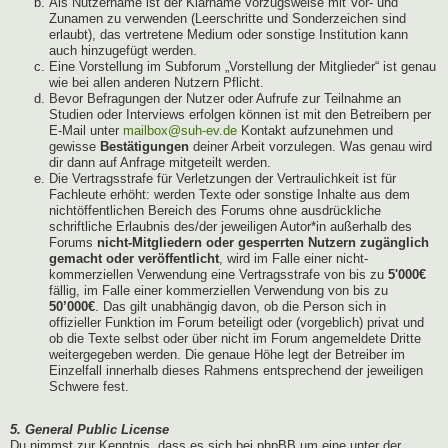
Als Nutzername ist der Klarname vorzugsweise mit Vor- und
Zunamen zu verwenden (Leerschritte und Sonderzeichen sind
erlaubt), das vertretene Medium oder sonstige Institution kann
auch hinzugefügt werden.
Eine Vorstellung im Subforum „Vorstellung der Mitglieder“ ist genau
wie bei allen anderen Nutzern Pflicht.
Bevor Befragungen der Nutzer oder Aufrufe zur Teilnahme an
Studien oder Interviews erfolgen können ist mit den Betreibern per
E-Mail unter
mailbox@suh-ev.de
Kontakt aufzunehmen und
gewisse
Bestätigungen
deiner Arbeit vorzulegen. Was genau wird
dir dann auf Anfrage mitgeteilt werden.
Die Vertragsstrafe für Verletzungen der Vertraulichkeit ist für
Fachleute erhöht: werden Texte oder sonstige Inhalte aus dem
nichtöffentlichen Bereich des Forums ohne ausdrückliche
schriftliche Erlaubnis des/der jeweiligen Autor*in außerhalb des
Forums
nicht-Mitgliedern oder gesperrten Nutzern zugänglich
gemacht oder veröffentlicht
, wird im Falle einer nicht-
kommerziellen Verwendung eine Vertragsstrafe von bis zu
5'000€
fällig, im Falle einer kommerziellen Verwendung von bis zu
50’000€
. Das gilt unabhängig davon, ob die Person sich in
offizieller Funktion im Forum beteiligt oder (vorgeblich) privat und
ob die Texte selbst oder über nicht im Forum angemeldete Dritte
weitergegeben werden. Die genaue Höhe legt der Betreiber im
Einzelfall innerhalb dieses Rahmens entsprechend der jeweiligen
Schwere fest.
5. General Public License
Du nimmst zur Kenntnis, dass es sich bei phpBB um eine unter der