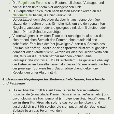
Die
Regeln des Forums
sind Bestandteil dieses Vertrages und
nachzulesen unter dem hier angegebenen Link.
Du verpflichtest dich, dich nach besten Möglichkeiten an die
Netiquette
zu halten, die hier verlinkt ist.
Du gestattest dem Betreiber darüber hinaus, deine Beiträge
abzuändern, sofern er das für nötig hält, um sie den genannten
Regeln anzupassen, oder sie geeignet sind, dem Betreiber oder
einem Dritten Schaden zuzufügen.
Verschwiegenheit: werden Texte oder sonstige Inhalte aus dem
nichtöffentlichen Bereich des Forums ohne ausdrückliche
schriftliche Erlaubnis des/der jeweiligen Autor*in außerhalb des
Forums
nicht-Mitgliedern oder gesperrten Nutzern
zugänglich
gemacht oder veröffentlicht, werden wir dies bei Bedarf verfolgen
und, falls wir die Person haftbar machen können, eine
Vertragsstrafe von bis zu 1'500€ einfordern. Die genaue Höhe legt
der Betreiber im Einzelfall innerhalb dieses Rahmens entsprechend
der jeweiligen Schwere fest. Davon abweichend gelten die
Regelungen unter Abschnitt 4.
4. Besondere Regelungen für Medienvertreter*innen, Forschende
und Fachleute
Dieser Abschnitt gilt bis auf Punkt
e
nur für Medienvertreter,
Forschende (etwa Student*innen, Wissenschaftler*innen etc.) und
psychologisches Fachpersonal (im folgenden „Fachleute“ genannt),
die
in ihrer Funktion als solche
das Forum benutzen, und
ausdrücklich nicht für solche, die sich privat auf der Suche nach
Selbsthilfe an das Forum wenden.