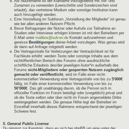
Als Nutzername ist der Klarname vorzugsweise mit Vor- und
Zunamen zu verwenden (Leerschritte und Sonderzeichen sind
erlaubt), das vertretene Medium oder sonstige Institution kann
auch hinzugefügt werden.
Eine Vorstellung im Subforum „Vorstellung der Mitglieder“ ist genau
wie bei allen anderen Nutzern Pflicht.
Bevor Befragungen der Nutzer oder Aufrufe zur Teilnahme an
Studien oder Interviews erfolgen können ist mit den Betreibern per
E-Mail unter
mailbox@suh-ev.de
Kontakt aufzunehmen und
gewisse
Bestätigungen
deiner Arbeit vorzulegen. Was genau wird
dir dann auf Anfrage mitgeteilt werden.
Die Vertragsstrafe für Verletzungen der Vertraulichkeit ist für
Fachleute erhöht: werden Texte oder sonstige Inhalte aus dem
nichtöffentlichen Bereich des Forums ohne ausdrückliche
schriftliche Erlaubnis des/der jeweiligen Autor*in außerhalb des
Forums
nicht-Mitgliedern oder gesperrten Nutzern zugänglich
gemacht oder veröffentlicht
, wird im Falle einer nicht-
kommerziellen Verwendung eine Vertragsstrafe von bis zu
5'000€
fällig, im Falle einer kommerziellen Verwendung von bis zu
50’000€
. Das gilt unabhängig davon, ob die Person sich in
offizieller Funktion im Forum beteiligt oder (vorgeblich) privat und
ob die Texte selbst oder über nicht im Forum angemeldete Dritte
weitergegeben werden. Die genaue Höhe legt der Betreiber im
Einzelfall innerhalb dieses Rahmens entsprechend der jeweiligen
Schwere fest.
5. General Public License
Du nimmst zur Kenntnis, dass es sich bei phpBB um eine unter der