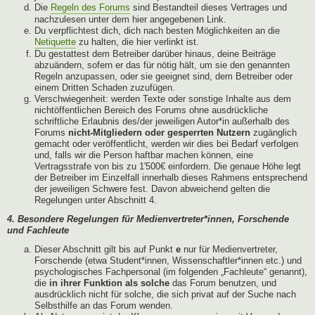
Die
Regeln des Forums
sind Bestandteil dieses Vertrages und
nachzulesen unter dem hier angegebenen Link.
Du verpflichtest dich, dich nach besten Möglichkeiten an die
Netiquette
zu halten, die hier verlinkt ist.
Du gestattest dem Betreiber darüber hinaus, deine Beiträge
abzuändern, sofern er das für nötig hält, um sie den genannten
Regeln anzupassen, oder sie geeignet sind, dem Betreiber oder
einem Dritten Schaden zuzufügen.
Verschwiegenheit: werden Texte oder sonstige Inhalte aus dem
nichtöffentlichen Bereich des Forums ohne ausdrückliche
schriftliche Erlaubnis des/der jeweiligen Autor*in außerhalb des
Forums
nicht-Mitgliedern oder gesperrten Nutzern
zugänglich
gemacht oder veröffentlicht, werden wir dies bei Bedarf verfolgen
und, falls wir die Person haftbar machen können, eine
Vertragsstrafe von bis zu 1'500€ einfordern. Die genaue Höhe legt
der Betreiber im Einzelfall innerhalb dieses Rahmens entsprechend
der jeweiligen Schwere fest. Davon abweichend gelten die
Regelungen unter Abschnitt 4.
4. Besondere Regelungen für Medienvertreter*innen, Forschende
und Fachleute
Dieser Abschnitt gilt bis auf Punkt
e
nur für Medienvertreter,
Forschende (etwa Student*innen, Wissenschaftler*innen etc.) und
psychologisches Fachpersonal (im folgenden „Fachleute“ genannt),
die
in ihrer Funktion als solche
das Forum benutzen, und
ausdrücklich nicht für solche, die sich privat auf der Suche nach
Selbsthilfe an das Forum wenden.