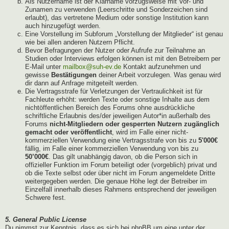
Als Nutzername ist der Klarname vorzugsweise mit Vor- und
Zunamen zu verwenden (Leerschritte und Sonderzeichen sind
erlaubt), das vertretene Medium oder sonstige Institution kann
auch hinzugefügt werden.
Eine Vorstellung im Subforum „Vorstellung der Mitglieder“ ist genau
wie bei allen anderen Nutzern Pflicht.
Bevor Befragungen der Nutzer oder Aufrufe zur Teilnahme an
Studien oder Interviews erfolgen können ist mit den Betreibern per
E-Mail unter
mailbox@suh-ev.de
Kontakt aufzunehmen und
gewisse
Bestätigungen
deiner Arbeit vorzulegen. Was genau wird
dir dann auf Anfrage mitgeteilt werden.
Die Vertragsstrafe für Verletzungen der Vertraulichkeit ist für
Fachleute erhöht: werden Texte oder sonstige Inhalte aus dem
nichtöffentlichen Bereich des Forums ohne ausdrückliche
schriftliche Erlaubnis des/der jeweiligen Autor*in außerhalb des
Forums
nicht-Mitgliedern oder gesperrten Nutzern zugänglich
gemacht oder veröffentlicht
, wird im Falle einer nicht-
kommerziellen Verwendung eine Vertragsstrafe von bis zu
5'000€
fällig, im Falle einer kommerziellen Verwendung von bis zu
50’000€
. Das gilt unabhängig davon, ob die Person sich in
offizieller Funktion im Forum beteiligt oder (vorgeblich) privat und
ob die Texte selbst oder über nicht im Forum angemeldete Dritte
weitergegeben werden. Die genaue Höhe legt der Betreiber im
Einzelfall innerhalb dieses Rahmens entsprechend der jeweiligen
Schwere fest.
5. General Public License
Du nimmst zur Kenntnis, dass es sich bei phpBB um eine unter der