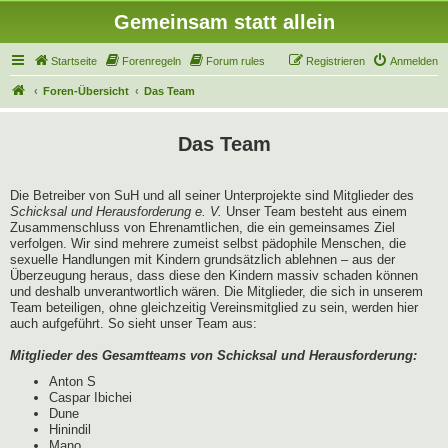
Gemeinsam statt allein
Startseite
Forenregeln
Forum rules
Registrieren
Anmelden
Foren-Übersicht
Das Team
Das Team
Die Betreiber von SuH und all seiner Unterprojekte sind Mitglieder des
Schicksal und Herausforderung e. V.
Unser Team besteht aus einem
Zusammenschluss von Ehrenamtlichen, die ein gemeinsames Ziel
verfolgen. Wir sind mehrere zumeist selbst pädophile Menschen, die
sexuelle Handlungen mit Kindern grundsätzlich ablehnen – aus der
Überzeugung heraus, dass diese den Kindern massiv schaden können
und deshalb unverantwortlich wären. Die Mitglieder, die sich in unserem
Team beteiligen, ohne gleichzeitig Vereinsmitglied zu sein, werden hier
auch aufgeführt. So sieht unser Team aus:
Mitglieder des Gesamtteams von Schicksal und Herausforderung:
Anton S
Caspar Ibichei
Dune
Hinindil
Mano