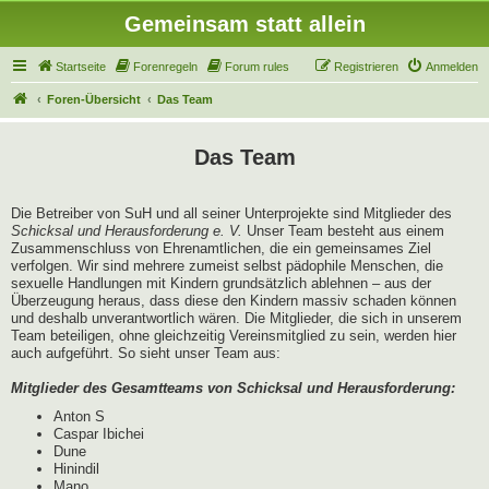
Gemeinsam statt allein
Startseite
Forenregeln
Forum rules
Registrieren
Anmelden
Foren-Übersicht
Das Team
Das Team
Die Betreiber von SuH und all seiner Unterprojekte sind Mitglieder des
Schicksal und Herausforderung e. V.
Unser Team besteht aus einem
Zusammenschluss von Ehrenamtlichen, die ein gemeinsames Ziel
verfolgen. Wir sind mehrere zumeist selbst pädophile Menschen, die
sexuelle Handlungen mit Kindern grundsätzlich ablehnen – aus der
Überzeugung heraus, dass diese den Kindern massiv schaden können
und deshalb unverantwortlich wären. Die Mitglieder, die sich in unserem
Team beteiligen, ohne gleichzeitig Vereinsmitglied zu sein, werden hier
auch aufgeführt. So sieht unser Team aus:
Mitglieder des Gesamtteams von Schicksal und Herausforderung:
Anton S
Caspar Ibichei
Dune
Hinindil
Mano