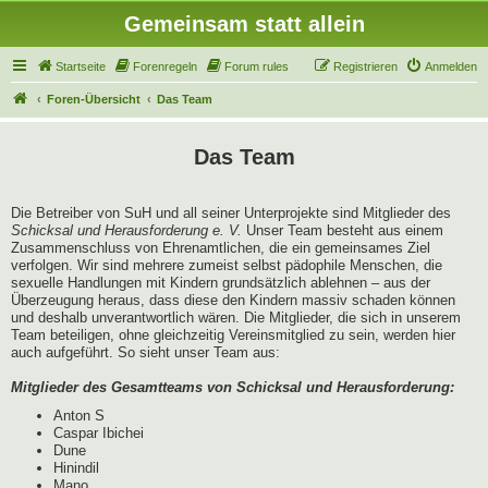
Gemeinsam statt allein
Startseite
Forenregeln
Forum rules
Registrieren
Anmelden
Foren-Übersicht
Das Team
Das Team
Die Betreiber von SuH und all seiner Unterprojekte sind Mitglieder des
Schicksal und Herausforderung e. V.
Unser Team besteht aus einem
Zusammenschluss von Ehrenamtlichen, die ein gemeinsames Ziel
verfolgen. Wir sind mehrere zumeist selbst pädophile Menschen, die
sexuelle Handlungen mit Kindern grundsätzlich ablehnen – aus der
Überzeugung heraus, dass diese den Kindern massiv schaden können
und deshalb unverantwortlich wären. Die Mitglieder, die sich in unserem
Team beteiligen, ohne gleichzeitig Vereinsmitglied zu sein, werden hier
auch aufgeführt. So sieht unser Team aus:
Mitglieder des Gesamtteams von Schicksal und Herausforderung:
Anton S
Caspar Ibichei
Dune
Hinindil
Mano