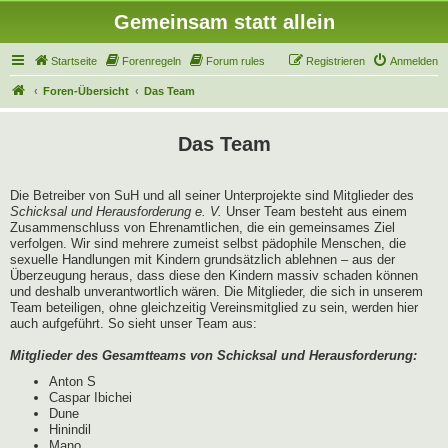
Gemeinsam statt allein
Startseite
Forenregeln
Forum rules
Registrieren
Anmelden
Foren-Übersicht
Das Team
Das Team
Die Betreiber von SuH und all seiner Unterprojekte sind Mitglieder des
Schicksal und Herausforderung e. V.
Unser Team besteht aus einem
Zusammenschluss von Ehrenamtlichen, die ein gemeinsames Ziel
verfolgen. Wir sind mehrere zumeist selbst pädophile Menschen, die
sexuelle Handlungen mit Kindern grundsätzlich ablehnen – aus der
Überzeugung heraus, dass diese den Kindern massiv schaden können
und deshalb unverantwortlich wären. Die Mitglieder, die sich in unserem
Team beteiligen, ohne gleichzeitig Vereinsmitglied zu sein, werden hier
auch aufgeführt. So sieht unser Team aus:
Mitglieder des Gesamtteams von Schicksal und Herausforderung:
Anton S
Caspar Ibichei
Dune
Hinindil
Mano