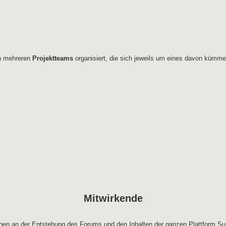
in mehreren
Projektteams
organisiert, die sich jeweils um eines davon kümme
Mitwirkende
en an der Entstehung des Forums und den Inhalten der ganzen Plattform Su