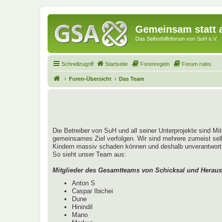
Gemeinsam statt a
Das Selbsthilfeforum von SuH e.V.
Schnellzugriff
Startseite
Forenregeln
Forum rules
Foren-Übersicht
Das Team
Die Betreiber von SuH und all seiner Unterprojekte sind Mi
gemeinsames Ziel verfolgen. Wir sind mehrere zumeist sel
Kindern massiv schaden können und deshalb unverantwortlich
So sieht unser Team aus:
Mitglieder des Gesamtteams von Schicksal und Heraus
Anton S
Caspar Ibichei
Dune
Hinindil
Mano