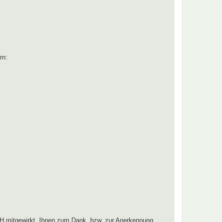
rn:
H mitgewirkt. Ihnen zum Dank, bzw. zur Anerkennung,