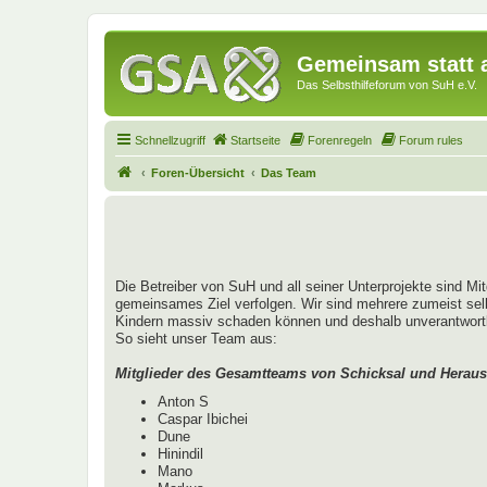
Gemeinsam statt a
Das Selbsthilfeforum von SuH e.V.
Schnellzugriff
Startseite
Forenregeln
Forum rules
Foren-Übersicht
Das Team
Die Betreiber von SuH und all seiner Unterprojekte sind Mi
gemeinsames Ziel verfolgen. Wir sind mehrere zumeist sel
Kindern massiv schaden können und deshalb unverantwortlich
So sieht unser Team aus:
Mitglieder des Gesamtteams von Schicksal und Heraus
Anton S
Caspar Ibichei
Dune
Hinindil
Mano