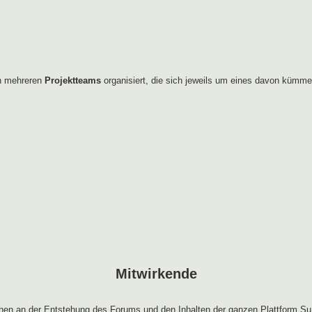
in mehreren
Projektteams
organisiert, die sich jeweils um eines davon kümme
Mitwirkende
en an der Entstehung des Forums und den Inhalten der ganzen Plattform Su