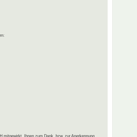
rn:
H mitgewirkt. Ihnen zum Dank, bzw. zur Anerkennung,