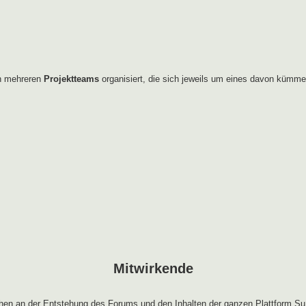
in mehreren
Projektteams
organisiert, die sich jeweils um eines davon kümme
Mitwirkende
en an der Entstehung des Forums und den Inhalten der ganzen Plattform Su