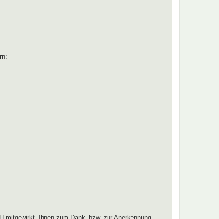
rn:
H mitgewirkt. Ihnen zum Dank, bzw. zur Anerkennung,