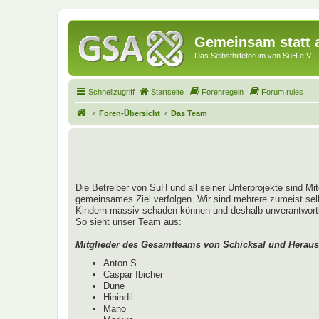
Gemeinsam statt a
Das Selbsthilfeforum von SuH e.V.
Schnellzugriff
Startseite
Forenregeln
Forum rules
Foren-Übersicht
Das Team
Die Betreiber von SuH und all seiner Unterprojekte sind Mi
gemeinsames Ziel verfolgen. Wir sind mehrere zumeist sel
Kindern massiv schaden können und deshalb unverantwortlich
So sieht unser Team aus:
Mitglieder des Gesamtteams von Schicksal und Heraus
Anton S
Caspar Ibichei
Dune
Hinindil
Mano