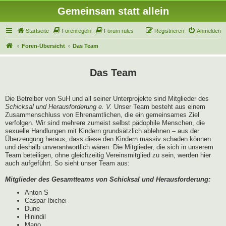
Gemeinsam statt allein
Startseite
Forenregeln
Forum rules
Registrieren
Anmelden
Foren-Übersicht
Das Team
Das Team
Die Betreiber von SuH und all seiner Unterprojekte sind Mitglieder des
Schicksal und Herausforderung e. V.
Unser Team besteht aus einem
Zusammenschluss von Ehrenamtlichen, die ein gemeinsames Ziel
verfolgen. Wir sind mehrere zumeist selbst pädophile Menschen, die
sexuelle Handlungen mit Kindern grundsätzlich ablehnen – aus der
Überzeugung heraus, dass diese den Kindern massiv schaden können
und deshalb unverantwortlich wären. Die Mitglieder, die sich in unserem
Team beteiligen, ohne gleichzeitig Vereinsmitglied zu sein, werden hier
auch aufgeführt. So sieht unser Team aus:
Mitglieder des Gesamtteams von Schicksal und Herausforderung:
Anton S
Caspar Ibichei
Dune
Hinindil
Mano