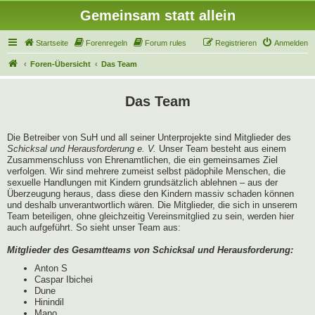
Gemeinsam statt allein
Startseite
Forenregeln
Forum rules
Registrieren
Anmelden
Foren-Übersicht
Das Team
Das Team
Die Betreiber von SuH und all seiner Unterprojekte sind Mitglieder des
Schicksal und Herausforderung e. V.
Unser Team besteht aus einem
Zusammenschluss von Ehrenamtlichen, die ein gemeinsames Ziel
verfolgen. Wir sind mehrere zumeist selbst pädophile Menschen, die
sexuelle Handlungen mit Kindern grundsätzlich ablehnen – aus der
Überzeugung heraus, dass diese den Kindern massiv schaden können
und deshalb unverantwortlich wären. Die Mitglieder, die sich in unserem
Team beteiligen, ohne gleichzeitig Vereinsmitglied zu sein, werden hier
auch aufgeführt. So sieht unser Team aus:
Mitglieder des Gesamtteams von Schicksal und Herausforderung:
Anton S
Caspar Ibichei
Dune
Hinindil
Mano