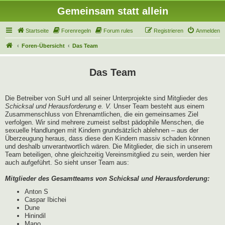
Gemeinsam statt allein
Startseite
Forenregeln
Forum rules
Registrieren
Anmelden
Foren-Übersicht
Das Team
Das Team
Die Betreiber von SuH und all seiner Unterprojekte sind Mitglieder des
Schicksal und Herausforderung e. V.
Unser Team besteht aus einem
Zusammenschluss von Ehrenamtlichen, die ein gemeinsames Ziel
verfolgen. Wir sind mehrere zumeist selbst pädophile Menschen, die
sexuelle Handlungen mit Kindern grundsätzlich ablehnen – aus der
Überzeugung heraus, dass diese den Kindern massiv schaden können
und deshalb unverantwortlich wären. Die Mitglieder, die sich in unserem
Team beteiligen, ohne gleichzeitig Vereinsmitglied zu sein, werden hier
auch aufgeführt. So sieht unser Team aus:
Mitglieder des Gesamtteams von Schicksal und Herausforderung:
Anton S
Caspar Ibichei
Dune
Hinindil
Mano