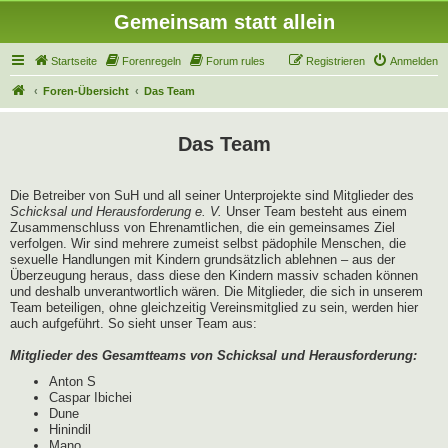
Gemeinsam statt allein
Startseite
Forenregeln
Forum rules
Registrieren
Anmelden
Foren-Übersicht
Das Team
Das Team
Die Betreiber von SuH und all seiner Unterprojekte sind Mitglieder des
Schicksal und Herausforderung e. V.
Unser Team besteht aus einem
Zusammenschluss von Ehrenamtlichen, die ein gemeinsames Ziel
verfolgen. Wir sind mehrere zumeist selbst pädophile Menschen, die
sexuelle Handlungen mit Kindern grundsätzlich ablehnen – aus der
Überzeugung heraus, dass diese den Kindern massiv schaden können
und deshalb unverantwortlich wären. Die Mitglieder, die sich in unserem
Team beteiligen, ohne gleichzeitig Vereinsmitglied zu sein, werden hier
auch aufgeführt. So sieht unser Team aus:
Mitglieder des Gesamtteams von Schicksal und Herausforderung:
Anton S
Caspar Ibichei
Dune
Hinindil
Mano