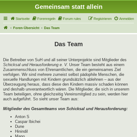
Gemeinsam statt allein
Startseite
Forenregeln
Forum rules
Registrieren
Anmelden
Foren-Übersicht
Das Team
Das Team
Die Betreiber von SuH und all seiner Unterprojekte sind Mitglieder des
Schicksal und Herausforderung e. V.
Unser Team besteht aus einem
Zusammenschluss von Ehrenamtlichen, die ein gemeinsames Ziel
verfolgen. Wir sind mehrere zumeist selbst pädophile Menschen, die
sexuelle Handlungen mit Kindern grundsätzlich ablehnen – aus der
Überzeugung heraus, dass diese den Kindern massiv schaden können
und deshalb unverantwortlich wären. Die Mitglieder, die sich in unserem
Team beteiligen, ohne gleichzeitig Vereinsmitglied zu sein, werden hier
auch aufgeführt. So sieht unser Team aus:
Mitglieder des Gesamtteams von Schicksal und Herausforderung:
Anton S
Caspar Ibichei
Dune
Hinindil
Mano