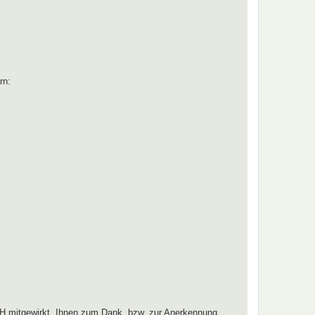
rn:
H mitgewirkt. Ihnen zum Dank, bzw. zur Anerkennung,