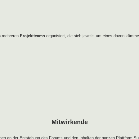
in mehreren
Projektteams
organisiert, die sich jeweils um eines davon kümme
Mitwirkende
en an der Entstehung des Forums und den Inhalten der ganzen Plattform Su