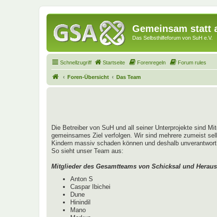
Gemeinsam statt a
Das Selbsthilfeforum von SuH e.V.
Schnellzugriff
Startseite
Forenregeln
Forum rules
Foren-Übersicht
Das Team
Die Betreiber von SuH und all seiner Unterprojekte sind Mi
gemeinsames Ziel verfolgen. Wir sind mehrere zumeist sel
Kindern massiv schaden können und deshalb unverantwortlich
So sieht unser Team aus:
Mitglieder des Gesamtteams von Schicksal und Heraus
Anton S
Caspar Ibichei
Dune
Hinindil
Mano