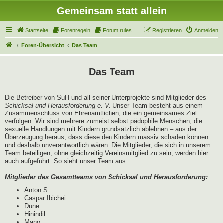
Gemeinsam statt allein
Startseite
Forenregeln
Forum rules
Registrieren
Anmelden
Foren-Übersicht
Das Team
Das Team
Die Betreiber von SuH und all seiner Unterprojekte sind Mitglieder des
Schicksal und Herausforderung e. V.
Unser Team besteht aus einem
Zusammenschluss von Ehrenamtlichen, die ein gemeinsames Ziel
verfolgen. Wir sind mehrere zumeist selbst pädophile Menschen, die
sexuelle Handlungen mit Kindern grundsätzlich ablehnen – aus der
Überzeugung heraus, dass diese den Kindern massiv schaden können
und deshalb unverantwortlich wären. Die Mitglieder, die sich in unserem
Team beteiligen, ohne gleichzeitig Vereinsmitglied zu sein, werden hier
auch aufgeführt. So sieht unser Team aus:
Mitglieder des Gesamtteams von Schicksal und Herausforderung:
Anton S
Caspar Ibichei
Dune
Hinindil
Mano