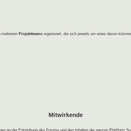
in mehreren
Projektteams
organisiert, die sich jeweils um eines davon kümme
Mitwirkende
en an der Entstehung des Forums und den Inhalten der ganzen Plattform Su