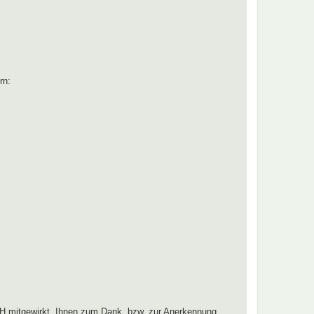
rn:
H mitgewirkt. Ihnen zum Dank, bzw. zur Anerkennung,