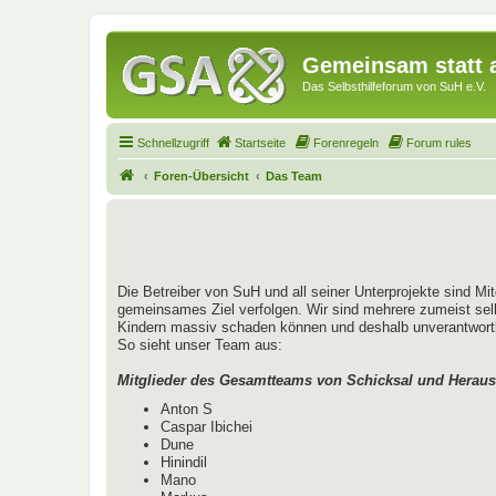
Gemeinsam statt a
Das Selbsthilfeforum von SuH e.V.
Schnellzugriff
Startseite
Forenregeln
Forum rules
Foren-Übersicht
Das Team
Die Betreiber von SuH und all seiner Unterprojekte sind Mi
gemeinsames Ziel verfolgen. Wir sind mehrere zumeist sel
Kindern massiv schaden können und deshalb unverantwortlich
So sieht unser Team aus:
Mitglieder des Gesamtteams von Schicksal und Heraus
Anton S
Caspar Ibichei
Dune
Hinindil
Mano