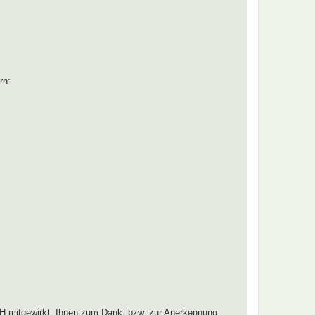
rn:
H mitgewirkt. Ihnen zum Dank, bzw. zur Anerkennung,