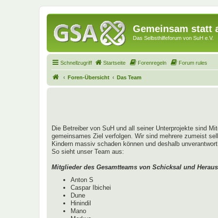
Gemeinsam statt a
Das Selbsthilfeforum von SuH e.V.
Schnellzugriff
Startseite
Forenregeln
Forum rules
Foren-Übersicht
Das Team
Die Betreiber von SuH und all seiner Unterprojekte sind Mi
gemeinsames Ziel verfolgen. Wir sind mehrere zumeist sel
Kindern massiv schaden können und deshalb unverantwortlich
So sieht unser Team aus:
Mitglieder des Gesamtteams von Schicksal und Heraus
Anton S
Caspar Ibichei
Dune
Hinindil
Mano