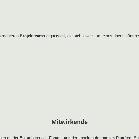
in mehreren
Projektteams
organisiert, die sich jeweils um eines davon kümme
Mitwirkende
en an der Entstehung des Forums und den Inhalten der ganzen Plattform Su