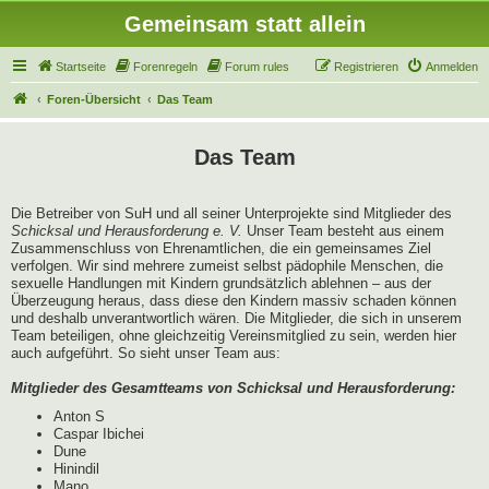
Gemeinsam statt allein
Startseite
Forenregeln
Forum rules
Registrieren
Anmelden
Foren-Übersicht
Das Team
Das Team
Die Betreiber von SuH und all seiner Unterprojekte sind Mitglieder des
Schicksal und Herausforderung e. V.
Unser Team besteht aus einem
Zusammenschluss von Ehrenamtlichen, die ein gemeinsames Ziel
verfolgen. Wir sind mehrere zumeist selbst pädophile Menschen, die
sexuelle Handlungen mit Kindern grundsätzlich ablehnen – aus der
Überzeugung heraus, dass diese den Kindern massiv schaden können
und deshalb unverantwortlich wären. Die Mitglieder, die sich in unserem
Team beteiligen, ohne gleichzeitig Vereinsmitglied zu sein, werden hier
auch aufgeführt. So sieht unser Team aus:
Mitglieder des Gesamtteams von Schicksal und Herausforderung:
Anton S
Caspar Ibichei
Dune
Hinindil
Mano