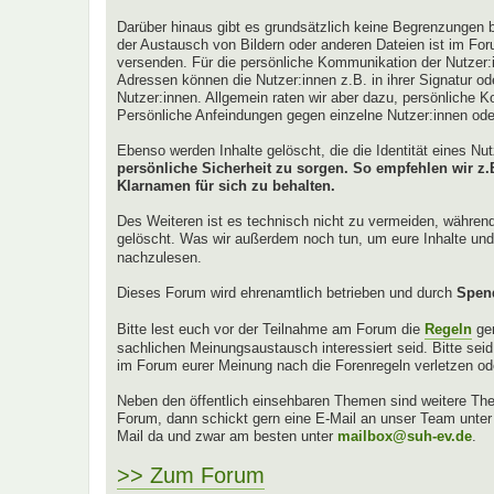
Darüber hinaus gibt es grundsätzlich keine Begrenzungen b
der Austausch von Bildern oder anderen Dateien ist im For
versenden. Für die persönliche Kommunikation der Nutzer:
Adressen können die Nutzer:innen z.B. in ihrer Signatur oder
Nutzer:innen. Allgemein raten wir aber dazu, persönliche K
Persönliche Anfeindungen gegen einzelne Nutzer:innen od
Ebenso werden Inhalte gelöscht, die die Identität eines N
persönliche Sicherheit zu sorgen. So empfehlen wir 
Klarnamen für sich zu behalten.
Des Weiteren ist es technisch nicht zu vermeiden, währen
gelöscht. Was wir außerdem noch tun, um eure Inhalte und 
nachzulesen.
Dieses Forum wird ehrenamtlich betrieben und durch
Spen
Bitte lest euch vor der Teilnahme am Forum die
Regeln
ge
sachlichen Meinungsaustausch interessiert seid. Bitte sei
im Forum eurer Meinung nach die Forenregeln verletzen od
Neben den öffentlich einsehbaren Themen sind weitere Them
Forum, dann schickt gern eine E-Mail an unser Team unte
Mail da und zwar am besten unter
mailbox@suh-ev.de
.
>> Zum Forum