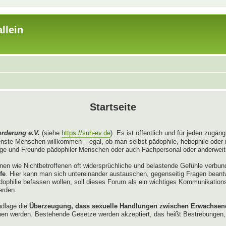
llein
Startseite
orderung e.V.
(siehe
https://suh-ev.de
). Es ist öffentlich und für jeden zugä
enste Menschen willkommen – egal, ob man selbst pädophile, hebephile oder 
e und Freunde pädophiler Menschen oder auch Fachpersonal oder anderweitig
enen wie Nichtbetroffenen oft widersprüchliche und belastende Gefühle verbu
fe
. Hier kann man sich untereinander austauschen, gegenseitig Fragen bean
Pädophilie befassen wollen, soll dieses Forum als ein wichtiges Kommunikation
erden.
ndlage die
Überzeugung, dass sexuelle Handlungen zwischen Erwachsenen
en werden. Bestehende Gesetze werden akzeptiert, das heißt Bestrebungen, 