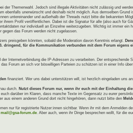
ei der Themenwahl. Jedoch sind illegale Aktivitäten nicht zulässig und werd
um ebenfalls unerwünscht und deshalb nicht möglich. Aus demselben Grund ist
innen untereinander und außerhalb der Threads nutzt bitte die bekannten Mö
 ihrem Profil veröffentlichen. Dabei ist die Signatur für alle (also auch für Gä
ontaktdaten nur individuell an Einzelne weiterzugeben. Wichtig ist immer ein 
er gegen das Forum werden nicht zugelassen.
utzers preisgeben könnten, sobald die Moderation davon Kenntnis erlangt.
Denn
z.B. dringend, für die Kommunikation verbunden mit dem Forum eigens 
d der Internetverbindung die IP-Adressen zu verarbeiten. Der entsprechende 
das Forum an sich vor böswilligen Parteien zu schützen ist in einer Info übe
den
finanziert. Wer uns dabei unterstützen will, ist herzlich eingeladen uns 
nau durch.
Nutzt dieses Forum nur, wenn ihr euch mit der Einhaltung die
d euch darüber im Klaren, dass manche Texte im Gegensatz zu eurer persönlic
er aus einem anderen Grund dort nicht hingehören, dann nutzt bitte den
Meld
en nur für registrierte Nutzer:innen sichtbar. Wenn ihr mit dem Anmelden d
r
mail@gsa-forum.de
. Aber auch, wenn ihr Dinge besprechen wollt, für die eu