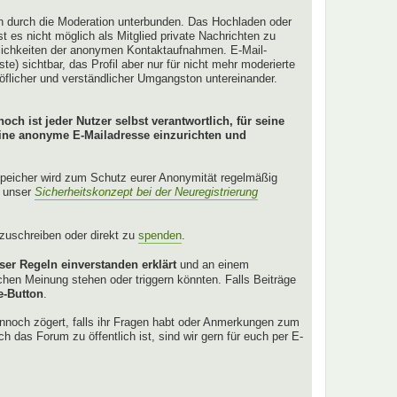
en durch die Moderation unterbunden. Das Hochladen oder
 es nicht möglich als Mitglied private Nachrichten zu
glichkeiten der anonymen Kontaktaufnahmen. E-Mail-
ste) sichtbar, das Profil aber nur für nicht mehr moderierte
höflicher und verständlicher Umgangston untereinander.
och ist jeder Nutzer selbst verantwortlich, für seine
eine anonyme E-Mailadresse einzurichten und
Speicher wird zum Schutz eurer Anonymität regelmäßig
r unser
Sicherheitskonzept bei der Neuregistrierung
anzuschreiben oder direkt zu
spenden
.
ser Regeln einverstanden erklärt
und an einem
hen Meinung stehen oder triggern könnten. Falls Beiträge
e-Button
.
ennoch zögert, falls ihr Fragen habt oder Anmerkungen zum
ch das Forum zu öffentlich ist, sind wir gern für euch per E-