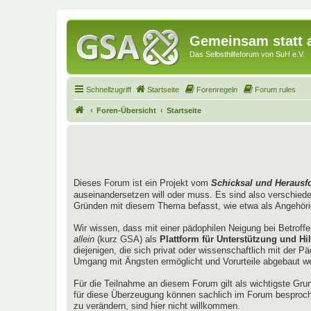
Gemeinsam statt a
Das Selbsthilfeforum von SuH e.V.
Schnellzugriff
Startseite
Forenregeln
Forum rules
Foren-Übersicht
Startseite
Dieses Forum ist ein Projekt vom
Schicksal und Herausf
auseinandersetzen will oder muss. Es sind also verschied
Gründen mit diesem Thema befasst, wie etwa als Angehörig
Wir wissen, dass mit einer pädophilen Neigung bei Betroff
allein
(kurz GSA) als
Plattform für Unterstützung und Hil
diejenigen, die sich privat oder wissenschaftlich mit der 
Umgang mit Ängsten ermöglicht und Vorurteile abgebaut w
Für die Teilnahme an diesem Forum gilt als wichtigste Gru
für diese Überzeugung können sachlich im Forum besproch
zu verändern, sind hier nicht willkommen.