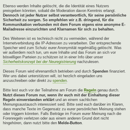
Ebenso werden Inhalte gelöscht, die die Identität eines Nutzers
preisgeben könnten, sobald die Moderation davon Kenntnis erlangt.
Dennoch ist jeder Nutzer selbst verantwortlich, für seine persönliche
Sicherheit zu sorgen. So empfehlen wir z.B. dringend, für die
Kommunikation verbunden mit dem Forum eigens eine anonyme E-
Mailadresse einzurichten und Klarnamen für sich zu behalten.
Des Weiteren ist es technisch nicht zu vermeiden, während der
Internetverbindung die IP-Adressen zu verarbeiten. Der entsprechende
Speicher wird zum Schutz eurer Anonymität regelmäßig gelöscht. Was
wir außerdem noch tun, um eure Inhalte und das Forum an sich vor
böswilligen Parteien zu schützen ist in einer Info über unser
Sicherheitskonzept bei der Neuregistrierung
nachzulesen.
Dieses Forum wird ehrenamtlich betrieben und durch
Spenden
finanziert.
Wer uns dabei unterstützen will, ist herzlich eingeladen uns
anzuschreiben oder direkt zu
spenden
.
Bitte lest euch vor der Teilnahme am Forum die
Regeln
genau durch.
Nutzt dieses Forum nur, wenn ihr euch mit der Einhaltung dieser
Regeln einverstanden erklärt
und an einem sachlichen
Meinungsaustausch interessiert seid. Bitte seid euch darüber im Klaren,
dass manche Texte im Gegensatz zu eurer persönlichen Meinung stehen
oder triggern könnten. Falls Beiträge im Forum eurer Meinung nach die
Forenregeln verletzen oder aus einem anderen Grund dort nicht
hingehören, dann nutzt bitte den
Melde-Button
.