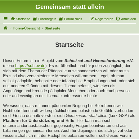
Gemeinsam statt allein
Startseite
Forenregeln
Forum rules
Registrieren
Anmelden
Foren-Übersicht
Startseite
Startseite
Dieses Forum ist ein Projekt vom
Schicksal und Herausforderung e.V.
(siehe
https://suh-ev.de
). Es ist öffentlich und für jeden zugänglich, der
sich mit dem Thema der Pädophilie auseinandersetzen will oder muss.
Es sind also verschiedenste Menschen willkommen – egal, ob man
selbst pädophile, hebephile oder infantophile Empfindungen hat, oder sich
aus anderen Gründen mit diesem Thema befasst, wie etwa als
Angehörige und Freunde pädophiler Menschen oder auch Fachpersonal
oder anderweitig an der Thematik interessierte Leute.
Wir wissen, dass mit einer pädophilen Neigung bei Betroffenen wie
Nichtbetroffenen oft widersprüchliche und belastende Gefühle verbunden
sind. Genau deshalb versteht sich
Gemeinsam statt allein
(kurz GSA) als
Plattform für Unterstützung und Hilfe
. Hier kann man sich
untereinander austauschen, gegenseitig Fragen beantworten und aus
Erfahrungen gemeinsam lernen. Auch für diejenigen, die sich privat oder
wissenschaftlich mit der Pädophilie befassen wollen, soll dieses Forum