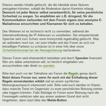
Ebenso werden Inhalte gelöscht, die die Identität eines Nutzers
preisgeben könnten, sobald die Moderation davon Kenntnis erlangt.
Dennoch ist jeder Nutzer selbst verantwortlich, für seine persönliche
Sicherheit zu sorgen. So empfehlen wir z.B. dringend, für die
Kommunikation verbunden mit dem Forum eigens eine anonyme E-
Mailadresse einzurichten und Klarnamen für sich zu behalten.
Des Weiteren ist es technisch nicht zu vermeiden, während der
Internetverbindung die IP-Adressen zu verarbeiten. Der entsprechende
Speicher wird zum Schutz eurer Anonymität regelmäßig gelöscht. Was
wir außerdem noch tun, um eure Inhalte und das Forum an sich vor
böswilligen Parteien zu schützen ist in einer Info über unser
Sicherheitskonzept bei der Neuregistrierung
nachzulesen.
Dieses Forum wird ehrenamtlich betrieben und durch
Spenden
finanziert.
Wer uns dabei unterstützen will, ist herzlich eingeladen uns
anzuschreiben oder direkt zu
spenden
.
Bitte lest euch vor der Teilnahme am Forum die
Regeln
genau durch.
Nutzt dieses Forum nur, wenn ihr euch mit der Einhaltung dieser
Regeln einverstanden erklärt
und an einem sachlichen
Meinungsaustausch interessiert seid. Bitte seid euch darüber im Klaren,
dass manche Texte im Gegensatz zu eurer persönlichen Meinung stehen
oder triggern könnten. Falls Beiträge im Forum eurer Meinung nach die
Forenregeln verletzen oder aus einem anderen Grund dort nicht
hingehören, dann nutzt bitte den
Melde-Button
.