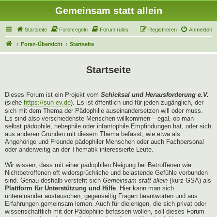
Gemeinsam statt allein
Startseite
Forenregeln
Forum rules
Registrieren
Anmelden
Foren-Übersicht
Startseite
Startseite
Dieses Forum ist ein Projekt vom
Schicksal und Herausforderung e.V.
(siehe
https://suh-ev.de
). Es ist öffentlich und für jeden zugänglich, der
sich mit dem Thema der Pädophilie auseinandersetzen will oder muss.
Es sind also verschiedenste Menschen willkommen – egal, ob man
selbst pädophile, hebephile oder infantophile Empfindungen hat, oder sich
aus anderen Gründen mit diesem Thema befasst, wie etwa als
Angehörige und Freunde pädophiler Menschen oder auch Fachpersonal
oder anderweitig an der Thematik interessierte Leute.
Wir wissen, dass mit einer pädophilen Neigung bei Betroffenen wie
Nichtbetroffenen oft widersprüchliche und belastende Gefühle verbunden
sind. Genau deshalb versteht sich
Gemeinsam statt allein
(kurz GSA) als
Plattform für Unterstützung und Hilfe
. Hier kann man sich
untereinander austauschen, gegenseitig Fragen beantworten und aus
Erfahrungen gemeinsam lernen. Auch für diejenigen, die sich privat oder
wissenschaftlich mit der Pädophilie befassen wollen, soll dieses Forum