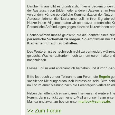
Darüber hinaus gibt es grundsätzlich keine Begrenzungen b
der Austausch von Bildern oder anderen Dateien ist im For
versenden. Für die persönliche Kommunikation der Nutzer:
Adressen können die Nutzer:innen z.B. in ihrer Signatur oder
Nutzer:innen. Allgemein raten wir aber dazu, persönliche K
Persönliche Anfeindungen gegen einzelne Nutzer:innen od
Ebenso werden Inhalte gelöscht, die die Identität eines N
persönliche Sicherheit zu sorgen. So empfehlen wir 
Klarnamen für sich zu behalten.
Des Weiteren ist es technisch nicht zu vermeiden, währen
gelöscht. Was wir außerdem noch tun, um eure Inhalte und 
nachzulesen.
Dieses Forum wird ehrenamtlich betrieben und durch
Spen
Bitte lest euch vor der Teilnahme am Forum die
Regeln
ge
sachlichen Meinungsaustausch interessiert seid. Bitte sei
im Forum eurer Meinung nach die Forenregeln verletzen od
Neben den öffentlich einsehbaren Themen sind weitere Them
Forum, dann schickt gern eine E-Mail an unser Team unte
Mail da und zwar am besten unter
mailbox@suh-ev.de
.
>> Zum Forum