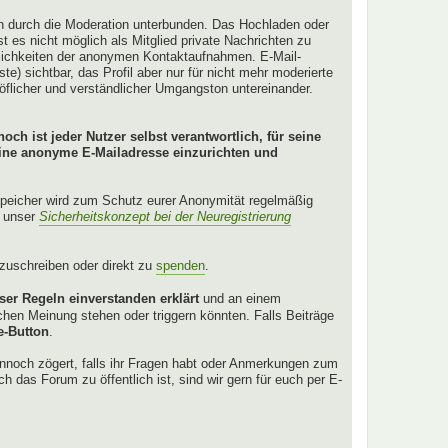
en durch die Moderation unterbunden. Das Hochladen oder
 es nicht möglich als Mitglied private Nachrichten zu
glichkeiten der anonymen Kontaktaufnahmen. E-Mail-
ste) sichtbar, das Profil aber nur für nicht mehr moderierte
höflicher und verständlicher Umgangston untereinander.
och ist jeder Nutzer selbst verantwortlich, für seine
eine anonyme E-Mailadresse einzurichten und
Speicher wird zum Schutz eurer Anonymität regelmäßig
r unser
Sicherheitskonzept bei der Neuregistrierung
anzuschreiben oder direkt zu
spenden
.
ser Regeln einverstanden erklärt
und an einem
hen Meinung stehen oder triggern könnten. Falls Beiträge
e-Button
.
ennoch zögert, falls ihr Fragen habt oder Anmerkungen zum
ch das Forum zu öffentlich ist, sind wir gern für euch per E-