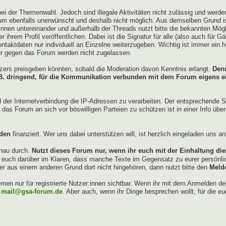
ei der Themenwahl. Jedoch sind illegale Aktivitäten nicht zulässig und werd
um ebenfalls unerwünscht und deshalb nicht möglich. Aus demselben Grund ist
innen untereinander und außerhalb der Threads nutzt bitte die bekannten Mö
 ihrem Profil veröffentlichen. Dabei ist die Signatur für alle (also auch für Gä
ontaktdaten nur individuell an Einzelne weiterzugeben. Wichtig ist immer ein 
er gegen das Forum werden nicht zugelassen.
utzers preisgeben könnten, sobald die Moderation davon Kenntnis erlangt.
Denn
z.B. dringend, für die Kommunikation verbunden mit dem Forum eigens 
d der Internetverbindung die IP-Adressen zu verarbeiten. Der entsprechende 
das Forum an sich vor böswilligen Parteien zu schützen ist in einer Info übe
den
finanziert. Wer uns dabei unterstützen will, ist herzlich eingeladen uns 
nau durch.
Nutzt dieses Forum nur, wenn ihr euch mit der Einhaltung die
d euch darüber im Klaren, dass manche Texte im Gegensatz zu eurer persönlic
er aus einem anderen Grund dort nicht hingehören, dann nutzt bitte den
Meld
en nur für registrierte Nutzer:innen sichtbar. Wenn ihr mit dem Anmelden d
r
mail@gsa-forum.de
. Aber auch, wenn ihr Dinge besprechen wollt, für die eu