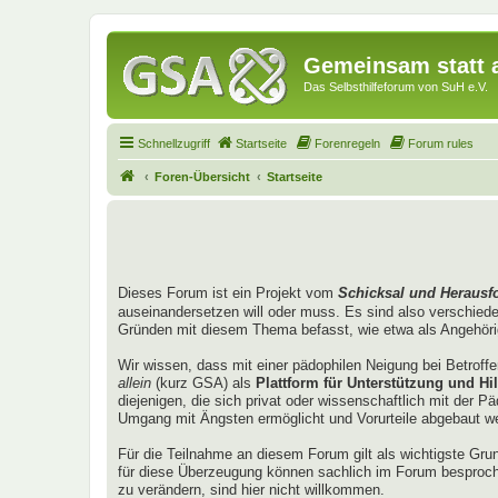
Gemeinsam statt a
Das Selbsthilfeforum von SuH e.V.
Schnellzugriff
Startseite
Forenregeln
Forum rules
Foren-Übersicht
Startseite
Dieses Forum ist ein Projekt vom
Schicksal und Herausf
auseinandersetzen will oder muss. Es sind also verschied
Gründen mit diesem Thema befasst, wie etwa als Angehörig
Wir wissen, dass mit einer pädophilen Neigung bei Betroff
allein
(kurz GSA) als
Plattform für Unterstützung und Hil
diejenigen, die sich privat oder wissenschaftlich mit der 
Umgang mit Ängsten ermöglicht und Vorurteile abgebaut w
Für die Teilnahme an diesem Forum gilt als wichtigste Gru
für diese Überzeugung können sachlich im Forum besproch
zu verändern, sind hier nicht willkommen.