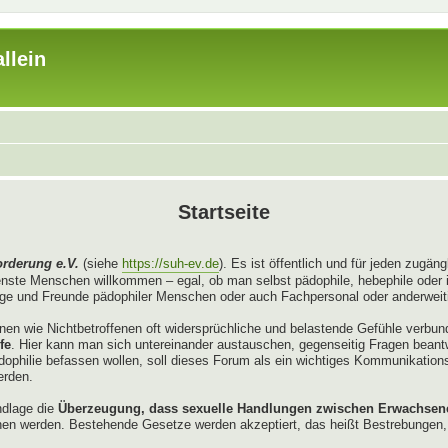
llein
Startseite
orderung e.V.
(siehe
https://suh-ev.de
). Es ist öffentlich und für jeden zugä
enste Menschen willkommen – egal, ob man selbst pädophile, hebephile oder 
e und Freunde pädophiler Menschen oder auch Fachpersonal oder anderweitig
enen wie Nichtbetroffenen oft widersprüchliche und belastende Gefühle verbu
fe
. Hier kann man sich untereinander austauschen, gegenseitig Fragen bean
Pädophilie befassen wollen, soll dieses Forum als ein wichtiges Kommunikation
erden.
ndlage die
Überzeugung, dass sexuelle Handlungen zwischen Erwachsenen
en werden. Bestehende Gesetze werden akzeptiert, das heißt Bestrebungen, 