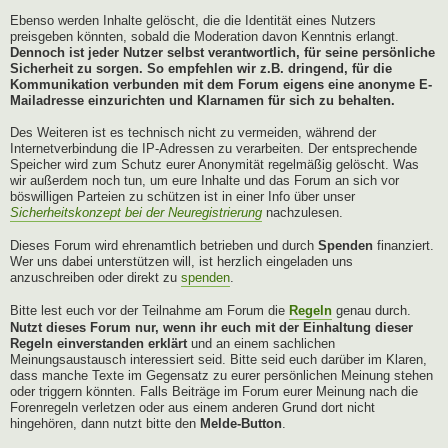
Ebenso werden Inhalte gelöscht, die die Identität eines Nutzers
preisgeben könnten, sobald die Moderation davon Kenntnis erlangt.
Dennoch ist jeder Nutzer selbst verantwortlich, für seine persönliche
Sicherheit zu sorgen. So empfehlen wir z.B. dringend, für die
Kommunikation verbunden mit dem Forum eigens eine anonyme E-
Mailadresse einzurichten und Klarnamen für sich zu behalten.
Des Weiteren ist es technisch nicht zu vermeiden, während der
Internetverbindung die IP-Adressen zu verarbeiten. Der entsprechende
Speicher wird zum Schutz eurer Anonymität regelmäßig gelöscht. Was
wir außerdem noch tun, um eure Inhalte und das Forum an sich vor
böswilligen Parteien zu schützen ist in einer Info über unser
Sicherheitskonzept bei der Neuregistrierung
nachzulesen.
Dieses Forum wird ehrenamtlich betrieben und durch
Spenden
finanziert.
Wer uns dabei unterstützen will, ist herzlich eingeladen uns
anzuschreiben oder direkt zu
spenden
.
Bitte lest euch vor der Teilnahme am Forum die
Regeln
genau durch.
Nutzt dieses Forum nur, wenn ihr euch mit der Einhaltung dieser
Regeln einverstanden erklärt
und an einem sachlichen
Meinungsaustausch interessiert seid. Bitte seid euch darüber im Klaren,
dass manche Texte im Gegensatz zu eurer persönlichen Meinung stehen
oder triggern könnten. Falls Beiträge im Forum eurer Meinung nach die
Forenregeln verletzen oder aus einem anderen Grund dort nicht
hingehören, dann nutzt bitte den
Melde-Button
.