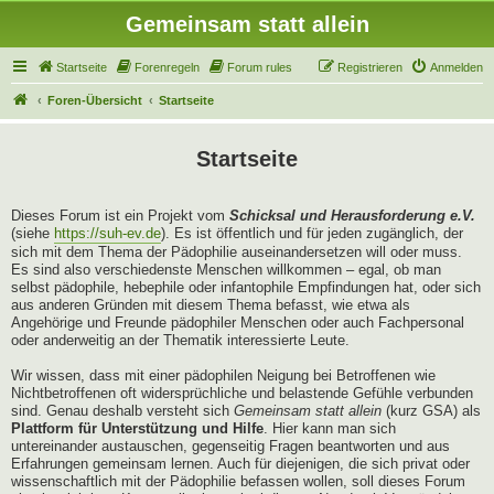
Gemeinsam statt allein
Startseite
Forenregeln
Forum rules
Registrieren
Anmelden
Foren-Übersicht
Startseite
Startseite
Dieses Forum ist ein Projekt vom
Schicksal und Herausforderung e.V.
(siehe
https://suh-ev.de
). Es ist öffentlich und für jeden zugänglich, der
sich mit dem Thema der Pädophilie auseinandersetzen will oder muss.
Es sind also verschiedenste Menschen willkommen – egal, ob man
selbst pädophile, hebephile oder infantophile Empfindungen hat, oder sich
aus anderen Gründen mit diesem Thema befasst, wie etwa als
Angehörige und Freunde pädophiler Menschen oder auch Fachpersonal
oder anderweitig an der Thematik interessierte Leute.
Wir wissen, dass mit einer pädophilen Neigung bei Betroffenen wie
Nichtbetroffenen oft widersprüchliche und belastende Gefühle verbunden
sind. Genau deshalb versteht sich
Gemeinsam statt allein
(kurz GSA) als
Plattform für Unterstützung und Hilfe
. Hier kann man sich
untereinander austauschen, gegenseitig Fragen beantworten und aus
Erfahrungen gemeinsam lernen. Auch für diejenigen, die sich privat oder
wissenschaftlich mit der Pädophilie befassen wollen, soll dieses Forum