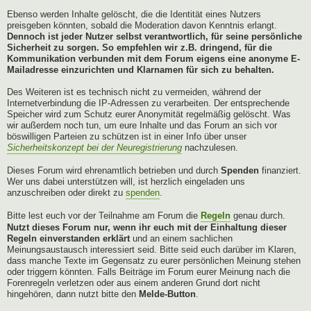
Ebenso werden Inhalte gelöscht, die die Identität eines Nutzers
preisgeben könnten, sobald die Moderation davon Kenntnis erlangt.
Dennoch ist jeder Nutzer selbst verantwortlich, für seine persönliche
Sicherheit zu sorgen. So empfehlen wir z.B. dringend, für die
Kommunikation verbunden mit dem Forum eigens eine anonyme E-
Mailadresse einzurichten und Klarnamen für sich zu behalten.
Des Weiteren ist es technisch nicht zu vermeiden, während der
Internetverbindung die IP-Adressen zu verarbeiten. Der entsprechende
Speicher wird zum Schutz eurer Anonymität regelmäßig gelöscht. Was
wir außerdem noch tun, um eure Inhalte und das Forum an sich vor
böswilligen Parteien zu schützen ist in einer Info über unser
Sicherheitskonzept bei der Neuregistrierung
nachzulesen.
Dieses Forum wird ehrenamtlich betrieben und durch
Spenden
finanziert.
Wer uns dabei unterstützen will, ist herzlich eingeladen uns
anzuschreiben oder direkt zu
spenden
.
Bitte lest euch vor der Teilnahme am Forum die
Regeln
genau durch.
Nutzt dieses Forum nur, wenn ihr euch mit der Einhaltung dieser
Regeln einverstanden erklärt
und an einem sachlichen
Meinungsaustausch interessiert seid. Bitte seid euch darüber im Klaren,
dass manche Texte im Gegensatz zu eurer persönlichen Meinung stehen
oder triggern könnten. Falls Beiträge im Forum eurer Meinung nach die
Forenregeln verletzen oder aus einem anderen Grund dort nicht
hingehören, dann nutzt bitte den
Melde-Button
.