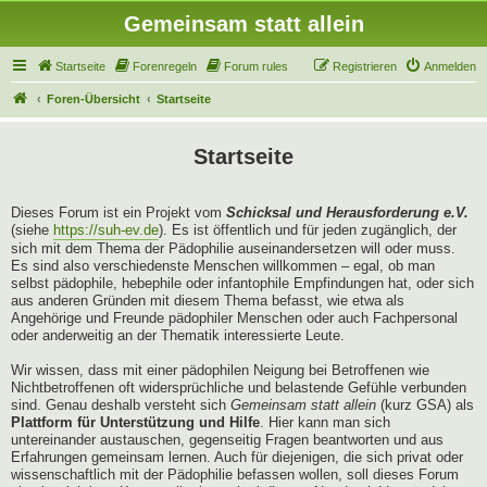
Gemeinsam statt allein
Startseite
Forenregeln
Forum rules
Registrieren
Anmelden
Foren-Übersicht
Startseite
Startseite
Dieses Forum ist ein Projekt vom
Schicksal und Herausforderung e.V.
(siehe
https://suh-ev.de
). Es ist öffentlich und für jeden zugänglich, der
sich mit dem Thema der Pädophilie auseinandersetzen will oder muss.
Es sind also verschiedenste Menschen willkommen – egal, ob man
selbst pädophile, hebephile oder infantophile Empfindungen hat, oder sich
aus anderen Gründen mit diesem Thema befasst, wie etwa als
Angehörige und Freunde pädophiler Menschen oder auch Fachpersonal
oder anderweitig an der Thematik interessierte Leute.
Wir wissen, dass mit einer pädophilen Neigung bei Betroffenen wie
Nichtbetroffenen oft widersprüchliche und belastende Gefühle verbunden
sind. Genau deshalb versteht sich
Gemeinsam statt allein
(kurz GSA) als
Plattform für Unterstützung und Hilfe
. Hier kann man sich
untereinander austauschen, gegenseitig Fragen beantworten und aus
Erfahrungen gemeinsam lernen. Auch für diejenigen, die sich privat oder
wissenschaftlich mit der Pädophilie befassen wollen, soll dieses Forum