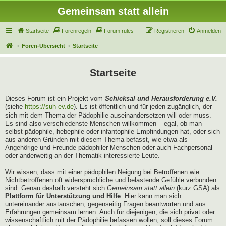
Gemeinsam statt allein
Startseite
Forenregeln
Forum rules
Registrieren
Anmelden
Foren-Übersicht
Startseite
Startseite
Dieses Forum ist ein Projekt vom
Schicksal und Herausforderung e.V.
(siehe
https://suh-ev.de
). Es ist öffentlich und für jeden zugänglich, der
sich mit dem Thema der Pädophilie auseinandersetzen will oder muss.
Es sind also verschiedenste Menschen willkommen – egal, ob man
selbst pädophile, hebephile oder infantophile Empfindungen hat, oder sich
aus anderen Gründen mit diesem Thema befasst, wie etwa als
Angehörige und Freunde pädophiler Menschen oder auch Fachpersonal
oder anderweitig an der Thematik interessierte Leute.
Wir wissen, dass mit einer pädophilen Neigung bei Betroffenen wie
Nichtbetroffenen oft widersprüchliche und belastende Gefühle verbunden
sind. Genau deshalb versteht sich
Gemeinsam statt allein
(kurz GSA) als
Plattform für Unterstützung und Hilfe
. Hier kann man sich
untereinander austauschen, gegenseitig Fragen beantworten und aus
Erfahrungen gemeinsam lernen. Auch für diejenigen, die sich privat oder
wissenschaftlich mit der Pädophilie befassen wollen, soll dieses Forum