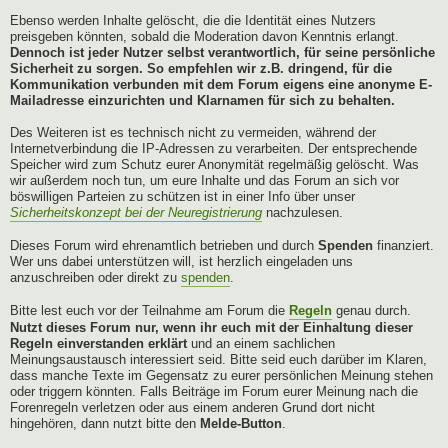
Ebenso werden Inhalte gelöscht, die die Identität eines Nutzers
preisgeben könnten, sobald die Moderation davon Kenntnis erlangt.
Dennoch ist jeder Nutzer selbst verantwortlich, für seine persönliche
Sicherheit zu sorgen. So empfehlen wir z.B. dringend, für die
Kommunikation verbunden mit dem Forum eigens eine anonyme E-
Mailadresse einzurichten und Klarnamen für sich zu behalten.
Des Weiteren ist es technisch nicht zu vermeiden, während der
Internetverbindung die IP-Adressen zu verarbeiten. Der entsprechende
Speicher wird zum Schutz eurer Anonymität regelmäßig gelöscht. Was
wir außerdem noch tun, um eure Inhalte und das Forum an sich vor
böswilligen Parteien zu schützen ist in einer Info über unser
Sicherheitskonzept bei der Neuregistrierung
nachzulesen.
Dieses Forum wird ehrenamtlich betrieben und durch
Spenden
finanziert.
Wer uns dabei unterstützen will, ist herzlich eingeladen uns
anzuschreiben oder direkt zu
spenden
.
Bitte lest euch vor der Teilnahme am Forum die
Regeln
genau durch.
Nutzt dieses Forum nur, wenn ihr euch mit der Einhaltung dieser
Regeln einverstanden erklärt
und an einem sachlichen
Meinungsaustausch interessiert seid. Bitte seid euch darüber im Klaren,
dass manche Texte im Gegensatz zu eurer persönlichen Meinung stehen
oder triggern könnten. Falls Beiträge im Forum eurer Meinung nach die
Forenregeln verletzen oder aus einem anderen Grund dort nicht
hingehören, dann nutzt bitte den
Melde-Button
.