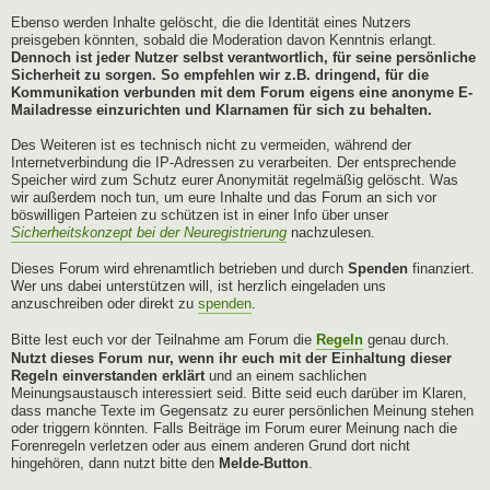
Ebenso werden Inhalte gelöscht, die die Identität eines Nutzers
preisgeben könnten, sobald die Moderation davon Kenntnis erlangt.
Dennoch ist jeder Nutzer selbst verantwortlich, für seine persönliche
Sicherheit zu sorgen. So empfehlen wir z.B. dringend, für die
Kommunikation verbunden mit dem Forum eigens eine anonyme E-
Mailadresse einzurichten und Klarnamen für sich zu behalten.
Des Weiteren ist es technisch nicht zu vermeiden, während der
Internetverbindung die IP-Adressen zu verarbeiten. Der entsprechende
Speicher wird zum Schutz eurer Anonymität regelmäßig gelöscht. Was
wir außerdem noch tun, um eure Inhalte und das Forum an sich vor
böswilligen Parteien zu schützen ist in einer Info über unser
Sicherheitskonzept bei der Neuregistrierung
nachzulesen.
Dieses Forum wird ehrenamtlich betrieben und durch
Spenden
finanziert.
Wer uns dabei unterstützen will, ist herzlich eingeladen uns
anzuschreiben oder direkt zu
spenden
.
Bitte lest euch vor der Teilnahme am Forum die
Regeln
genau durch.
Nutzt dieses Forum nur, wenn ihr euch mit der Einhaltung dieser
Regeln einverstanden erklärt
und an einem sachlichen
Meinungsaustausch interessiert seid. Bitte seid euch darüber im Klaren,
dass manche Texte im Gegensatz zu eurer persönlichen Meinung stehen
oder triggern könnten. Falls Beiträge im Forum eurer Meinung nach die
Forenregeln verletzen oder aus einem anderen Grund dort nicht
hingehören, dann nutzt bitte den
Melde-Button
.