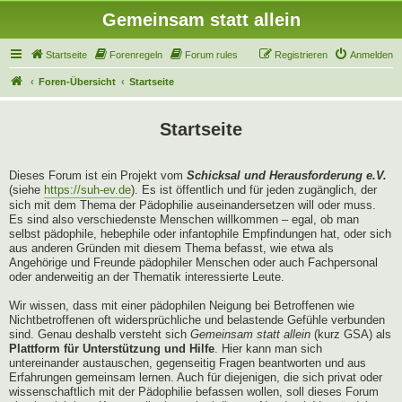
Gemeinsam statt allein
Startseite
Forenregeln
Forum rules
Registrieren
Anmelden
Foren-Übersicht
Startseite
Startseite
Dieses Forum ist ein Projekt vom
Schicksal und Herausforderung e.V.
(siehe
https://suh-ev.de
). Es ist öffentlich und für jeden zugänglich, der
sich mit dem Thema der Pädophilie auseinandersetzen will oder muss.
Es sind also verschiedenste Menschen willkommen – egal, ob man
selbst pädophile, hebephile oder infantophile Empfindungen hat, oder sich
aus anderen Gründen mit diesem Thema befasst, wie etwa als
Angehörige und Freunde pädophiler Menschen oder auch Fachpersonal
oder anderweitig an der Thematik interessierte Leute.
Wir wissen, dass mit einer pädophilen Neigung bei Betroffenen wie
Nichtbetroffenen oft widersprüchliche und belastende Gefühle verbunden
sind. Genau deshalb versteht sich
Gemeinsam statt allein
(kurz GSA) als
Plattform für Unterstützung und Hilfe
. Hier kann man sich
untereinander austauschen, gegenseitig Fragen beantworten und aus
Erfahrungen gemeinsam lernen. Auch für diejenigen, die sich privat oder
wissenschaftlich mit der Pädophilie befassen wollen, soll dieses Forum