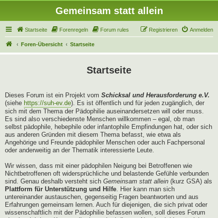
Gemeinsam statt allein
Startseite
Forenregeln
Forum rules
Registrieren
Anmelden
Foren-Übersicht
Startseite
Startseite
Dieses Forum ist ein Projekt vom
Schicksal und Herausforderung e.V.
(siehe
https://suh-ev.de
). Es ist öffentlich und für jeden zugänglich, der
sich mit dem Thema der Pädophilie auseinandersetzen will oder muss.
Es sind also verschiedenste Menschen willkommen – egal, ob man
selbst pädophile, hebephile oder infantophile Empfindungen hat, oder sich
aus anderen Gründen mit diesem Thema befasst, wie etwa als
Angehörige und Freunde pädophiler Menschen oder auch Fachpersonal
oder anderweitig an der Thematik interessierte Leute.
Wir wissen, dass mit einer pädophilen Neigung bei Betroffenen wie
Nichtbetroffenen oft widersprüchliche und belastende Gefühle verbunden
sind. Genau deshalb versteht sich
Gemeinsam statt allein
(kurz GSA) als
Plattform für Unterstützung und Hilfe
. Hier kann man sich
untereinander austauschen, gegenseitig Fragen beantworten und aus
Erfahrungen gemeinsam lernen. Auch für diejenigen, die sich privat oder
wissenschaftlich mit der Pädophilie befassen wollen, soll dieses Forum