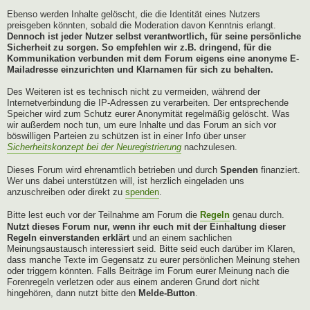
Ebenso werden Inhalte gelöscht, die die Identität eines Nutzers
preisgeben könnten, sobald die Moderation davon Kenntnis erlangt.
Dennoch ist jeder Nutzer selbst verantwortlich, für seine persönliche
Sicherheit zu sorgen. So empfehlen wir z.B. dringend, für die
Kommunikation verbunden mit dem Forum eigens eine anonyme E-
Mailadresse einzurichten und Klarnamen für sich zu behalten.
Des Weiteren ist es technisch nicht zu vermeiden, während der
Internetverbindung die IP-Adressen zu verarbeiten. Der entsprechende
Speicher wird zum Schutz eurer Anonymität regelmäßig gelöscht. Was
wir außerdem noch tun, um eure Inhalte und das Forum an sich vor
böswilligen Parteien zu schützen ist in einer Info über unser
Sicherheitskonzept bei der Neuregistrierung
nachzulesen.
Dieses Forum wird ehrenamtlich betrieben und durch
Spenden
finanziert.
Wer uns dabei unterstützen will, ist herzlich eingeladen uns
anzuschreiben oder direkt zu
spenden
.
Bitte lest euch vor der Teilnahme am Forum die
Regeln
genau durch.
Nutzt dieses Forum nur, wenn ihr euch mit der Einhaltung dieser
Regeln einverstanden erklärt
und an einem sachlichen
Meinungsaustausch interessiert seid. Bitte seid euch darüber im Klaren,
dass manche Texte im Gegensatz zu eurer persönlichen Meinung stehen
oder triggern könnten. Falls Beiträge im Forum eurer Meinung nach die
Forenregeln verletzen oder aus einem anderen Grund dort nicht
hingehören, dann nutzt bitte den
Melde-Button
.