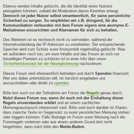
Ebenso werden Inhalte gelöscht, die die Identität eines Nutzers
preisgeben könnten, sobald die Moderation davon Kenntnis erlangt.
Dennoch ist jeder Nutzer selbst verantwortlich, für seine persönliche
Sicherheit zu sorgen. So empfehlen wir z.B. dringend, für die
Kommunikation verbunden mit dem Forum eigens eine anonyme E-
Mailadresse einzurichten und Klarnamen für sich zu behalten.
Des Weiteren ist es technisch nicht zu vermeiden, während der
Internetverbindung die IP-Adressen zu verarbeiten. Der entsprechende
Speicher wird zum Schutz eurer Anonymität regelmäßig gelöscht. Was
wir außerdem noch tun, um eure Inhalte und das Forum an sich vor
böswilligen Parteien zu schützen ist in einer Info über unser
Sicherheitskonzept bei der Neuregistrierung
nachzulesen.
Dieses Forum wird ehrenamtlich betrieben und durch
Spenden
finanziert.
Wer uns dabei unterstützen will, ist herzlich eingeladen uns
anzuschreiben oder direkt zu
spenden
.
Bitte lest euch vor der Teilnahme am Forum die
Regeln
genau durch.
Nutzt dieses Forum nur, wenn ihr euch mit der Einhaltung dieser
Regeln einverstanden erklärt
und an einem sachlichen
Meinungsaustausch interessiert seid. Bitte seid euch darüber im Klaren,
dass manche Texte im Gegensatz zu eurer persönlichen Meinung stehen
oder triggern könnten. Falls Beiträge im Forum eurer Meinung nach die
Forenregeln verletzen oder aus einem anderen Grund dort nicht
hingehören, dann nutzt bitte den
Melde-Button
.