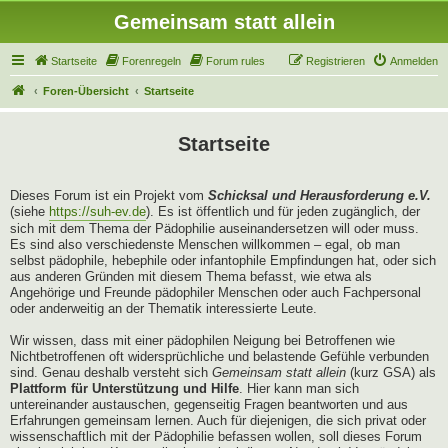
Gemeinsam statt allein
Startseite
Forenregeln
Forum rules
Registrieren
Anmelden
Foren-Übersicht
Startseite
Startseite
Dieses Forum ist ein Projekt vom
Schicksal und Herausforderung e.V.
(siehe
https://suh-ev.de
). Es ist öffentlich und für jeden zugänglich, der
sich mit dem Thema der Pädophilie auseinandersetzen will oder muss.
Es sind also verschiedenste Menschen willkommen – egal, ob man
selbst pädophile, hebephile oder infantophile Empfindungen hat, oder sich
aus anderen Gründen mit diesem Thema befasst, wie etwa als
Angehörige und Freunde pädophiler Menschen oder auch Fachpersonal
oder anderweitig an der Thematik interessierte Leute.
Wir wissen, dass mit einer pädophilen Neigung bei Betroffenen wie
Nichtbetroffenen oft widersprüchliche und belastende Gefühle verbunden
sind. Genau deshalb versteht sich
Gemeinsam statt allein
(kurz GSA) als
Plattform für Unterstützung und Hilfe
. Hier kann man sich
untereinander austauschen, gegenseitig Fragen beantworten und aus
Erfahrungen gemeinsam lernen. Auch für diejenigen, die sich privat oder
wissenschaftlich mit der Pädophilie befassen wollen, soll dieses Forum