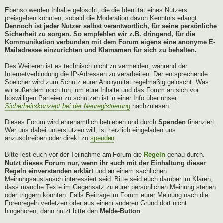
Ebenso werden Inhalte gelöscht, die die Identität eines Nutzers
preisgeben könnten, sobald die Moderation davon Kenntnis erlangt.
Dennoch ist jeder Nutzer selbst verantwortlich, für seine persönliche
Sicherheit zu sorgen. So empfehlen wir z.B. dringend, für die
Kommunikation verbunden mit dem Forum eigens eine anonyme E-
Mailadresse einzurichten und Klarnamen für sich zu behalten.
Des Weiteren ist es technisch nicht zu vermeiden, während der
Internetverbindung die IP-Adressen zu verarbeiten. Der entsprechende
Speicher wird zum Schutz eurer Anonymität regelmäßig gelöscht. Was
wir außerdem noch tun, um eure Inhalte und das Forum an sich vor
böswilligen Parteien zu schützen ist in einer Info über unser
Sicherheitskonzept bei der Neuregistrierung
nachzulesen.
Dieses Forum wird ehrenamtlich betrieben und durch
Spenden
finanziert.
Wer uns dabei unterstützen will, ist herzlich eingeladen uns
anzuschreiben oder direkt zu
spenden
.
Bitte lest euch vor der Teilnahme am Forum die
Regeln
genau durch.
Nutzt dieses Forum nur, wenn ihr euch mit der Einhaltung dieser
Regeln einverstanden erklärt
und an einem sachlichen
Meinungsaustausch interessiert seid. Bitte seid euch darüber im Klaren,
dass manche Texte im Gegensatz zu eurer persönlichen Meinung stehen
oder triggern könnten. Falls Beiträge im Forum eurer Meinung nach die
Forenregeln verletzen oder aus einem anderen Grund dort nicht
hingehören, dann nutzt bitte den
Melde-Button
.