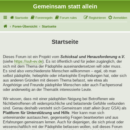
Gemeinsam statt allein
Startseite
Forenregeln
Forum rules
Registrieren
Anmelden
Foren-Übersicht
Startseite
Startseite
Dieses Forum ist ein Projekt vom
Schicksal und Herausforderung e.V.
(siehe
https://suh-ev.de
). Es ist öffentlich und für jeden zugänglich, der
sich mit dem Thema der Pädophilie auseinandersetzen will oder muss.
Es sind also verschiedenste Menschen willkommen – egal, ob man
selbst pädophile, hebephile oder infantophile Empfindungen hat, oder sich
aus anderen Gründen mit diesem Thema befasst, wie etwa als
Angehörige und Freunde pädophiler Menschen oder auch Fachpersonal
oder anderweitig an der Thematik interessierte Leute.
Wir wissen, dass mit einer pädophilen Neigung bei Betroffenen wie
Nichtbetroffenen oft widersprüchliche und belastende Gefühle verbunden
sind. Genau deshalb versteht sich
Gemeinsam statt allein
(kurz GSA) als
Plattform für Unterstützung und Hilfe
. Hier kann man sich
untereinander austauschen, gegenseitig Fragen beantworten und aus
Erfahrungen gemeinsam lernen. Auch für diejenigen, die sich privat oder
wissenschaftlich mit der Pädophilie befassen wollen, soll dieses Forum