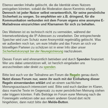
Ebenso werden Inhalte gelöscht, die die Identität eines Nutzers
preisgeben könnten, sobald die Moderation davon Kenntnis erlangt.
Dennoch ist jeder Nutzer selbst verantwortlich, für seine persönliche
Sicherheit zu sorgen. So empfehlen wir z.B. dringend, für die
Kommunikation verbunden mit dem Forum eigens eine anonyme E-
Mailadresse einzurichten und Klarnamen für sich zu behalten.
Des Weiteren ist es technisch nicht zu vermeiden, während der
Internetverbindung die IP-Adressen zu verarbeiten. Der entsprechende
Speicher wird zum Schutz eurer Anonymität regelmäßig gelöscht. Was
wir außerdem noch tun, um eure Inhalte und das Forum an sich vor
böswilligen Parteien zu schützen ist in einer Info über unser
Sicherheitskonzept bei der Neuregistrierung
nachzulesen.
Dieses Forum wird ehrenamtlich betrieben und durch
Spenden
finanziert.
Wer uns dabei unterstützen will, ist herzlich eingeladen uns
anzuschreiben oder direkt zu
spenden
.
Bitte lest euch vor der Teilnahme am Forum die
Regeln
genau durch.
Nutzt dieses Forum nur, wenn ihr euch mit der Einhaltung dieser
Regeln einverstanden erklärt
und an einem sachlichen
Meinungsaustausch interessiert seid. Bitte seid euch darüber im Klaren,
dass manche Texte im Gegensatz zu eurer persönlichen Meinung stehen
oder triggern könnten. Falls Beiträge im Forum eurer Meinung nach die
Forenregeln verletzen oder aus einem anderen Grund dort nicht
hingehören, dann nutzt bitte den
Melde-Button
.