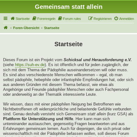
Gemeinsam statt allein
Startseite
Forenregeln
Forum rules
Registrieren
Anmelden
Foren-Übersicht
Startseite
Startseite
Dieses Forum ist ein Projekt vom
Schicksal und Herausforderung e.V.
(siehe
https://suh-ev.de
). Es ist öffentlich und für jeden zugänglich, der
sich mit dem Thema der Pädophilie auseinandersetzen will oder muss.
Es sind also verschiedenste Menschen willkommen – egal, ob man
selbst pädophile, hebephile oder infantophile Empfindungen hat, oder sich
aus anderen Gründen mit diesem Thema befasst, wie etwa als
Angehörige und Freunde pädophiler Menschen oder auch Fachpersonal
oder anderweitig an der Thematik interessierte Leute.
Wir wissen, dass mit einer pädophilen Neigung bei Betroffenen wie
Nichtbetroffenen oft widersprüchliche und belastende Gefühle verbunden
sind. Genau deshalb versteht sich
Gemeinsam statt allein
(kurz GSA) als
Plattform für Unterstützung und Hilfe
. Hier kann man sich
untereinander austauschen, gegenseitig Fragen beantworten und aus
Erfahrungen gemeinsam lernen. Auch für diejenigen, die sich privat oder
wissenschaftlich mit der Pädophilie befassen wollen, soll dieses Forum