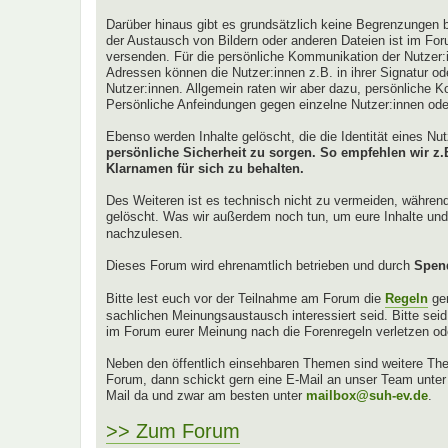
Darüber hinaus gibt es grundsätzlich keine Begrenzungen b
der Austausch von Bildern oder anderen Dateien ist im For
versenden. Für die persönliche Kommunikation der Nutzer:
Adressen können die Nutzer:innen z.B. in ihrer Signatur oder
Nutzer:innen. Allgemein raten wir aber dazu, persönliche K
Persönliche Anfeindungen gegen einzelne Nutzer:innen od
Ebenso werden Inhalte gelöscht, die die Identität eines N
persönliche Sicherheit zu sorgen. So empfehlen wir 
Klarnamen für sich zu behalten.
Des Weiteren ist es technisch nicht zu vermeiden, währen
gelöscht. Was wir außerdem noch tun, um eure Inhalte und 
nachzulesen.
Dieses Forum wird ehrenamtlich betrieben und durch
Spen
Bitte lest euch vor der Teilnahme am Forum die
Regeln
ge
sachlichen Meinungsaustausch interessiert seid. Bitte sei
im Forum eurer Meinung nach die Forenregeln verletzen od
Neben den öffentlich einsehbaren Themen sind weitere Them
Forum, dann schickt gern eine E-Mail an unser Team unte
Mail da und zwar am besten unter
mailbox@suh-ev.de
.
>> Zum Forum