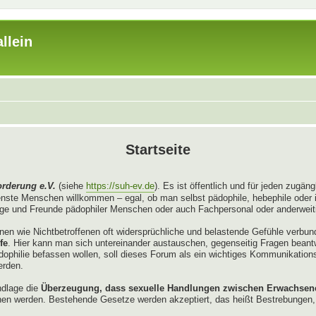
llein
Startseite
orderung e.V.
(siehe
https://suh-ev.de
). Es ist öffentlich und für jeden zugä
enste Menschen willkommen – egal, ob man selbst pädophile, hebephile oder 
e und Freunde pädophiler Menschen oder auch Fachpersonal oder anderweitig
enen wie Nichtbetroffenen oft widersprüchliche und belastende Gefühle verbu
fe
. Hier kann man sich untereinander austauschen, gegenseitig Fragen bean
Pädophilie befassen wollen, soll dieses Forum als ein wichtiges Kommunikation
erden.
ndlage die
Überzeugung, dass sexuelle Handlungen zwischen Erwachsenen
en werden. Bestehende Gesetze werden akzeptiert, das heißt Bestrebungen, 