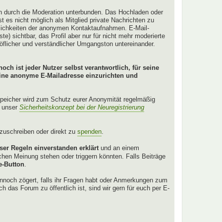
en durch die Moderation unterbunden. Das Hochladen oder
 es nicht möglich als Mitglied private Nachrichten zu
glichkeiten der anonymen Kontaktaufnahmen. E-Mail-
ste) sichtbar, das Profil aber nur für nicht mehr moderierte
höflicher und verständlicher Umgangston untereinander.
och ist jeder Nutzer selbst verantwortlich, für seine
eine anonyme E-Mailadresse einzurichten und
Speicher wird zum Schutz eurer Anonymität regelmäßig
r unser
Sicherheitskonzept bei der Neuregistrierung
anzuschreiben oder direkt zu
spenden
.
ser Regeln einverstanden erklärt
und an einem
hen Meinung stehen oder triggern könnten. Falls Beiträge
e-Button
.
ennoch zögert, falls ihr Fragen habt oder Anmerkungen zum
ch das Forum zu öffentlich ist, sind wir gern für euch per E-