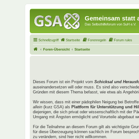
Gemeinsam statt a
Das Selbsthilfeforum von SuH e.V.
Schnellzugriff
Startseite
Forenregeln
Forum rules
Foren-Übersicht
Startseite
Dieses Forum ist ein Projekt vom
Schicksal und Herausf
auseinandersetzen will oder muss. Es sind also verschied
Gründen mit diesem Thema befasst, wie etwa als Angehörig
Wir wissen, dass mit einer pädophilen Neigung bei Betroff
allein
(kurz GSA) als
Plattform für Unterstützung und Hil
diejenigen, die sich privat oder wissenschaftlich mit der 
Umgang mit Ängsten ermöglicht und Vorurteile abgebaut w
Für die Teilnahme an diesem Forum gilt als wichtigste Gru
für diese Überzeugung können sachlich im Forum besproch
zu verändern, sind hier nicht willkommen.