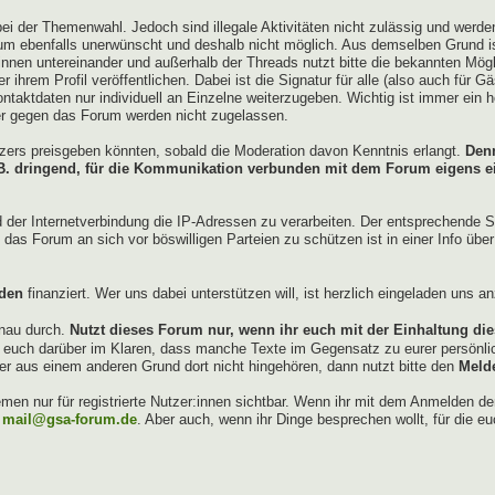
ei der Themenwahl. Jedoch sind illegale Aktivitäten nicht zulässig und werd
um ebenfalls unerwünscht und deshalb nicht möglich. Aus demselben Grund ist
innen untereinander und außerhalb der Threads nutzt bitte die bekannten Mö
 ihrem Profil veröffentlichen. Dabei ist die Signatur für alle (also auch für Gä
ontaktdaten nur individuell an Einzelne weiterzugeben. Wichtig ist immer ein 
er gegen das Forum werden nicht zugelassen.
utzers preisgeben könnten, sobald die Moderation davon Kenntnis erlangt.
Denn
z.B. dringend, für die Kommunikation verbunden mit dem Forum eigens 
d der Internetverbindung die IP-Adressen zu verarbeiten. Der entsprechende 
das Forum an sich vor böswilligen Parteien zu schützen ist in einer Info übe
den
finanziert. Wer uns dabei unterstützen will, ist herzlich eingeladen uns 
nau durch.
Nutzt dieses Forum nur, wenn ihr euch mit der Einhaltung die
d euch darüber im Klaren, dass manche Texte im Gegensatz zu eurer persönlic
er aus einem anderen Grund dort nicht hingehören, dann nutzt bitte den
Meld
en nur für registrierte Nutzer:innen sichtbar. Wenn ihr mit dem Anmelden d
r
mail@gsa-forum.de
. Aber auch, wenn ihr Dinge besprechen wollt, für die eu