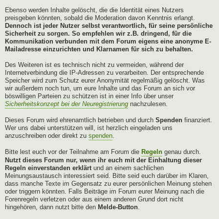
Ebenso werden Inhalte gelöscht, die die Identität eines Nutzers
preisgeben könnten, sobald die Moderation davon Kenntnis erlangt.
Dennoch ist jeder Nutzer selbst verantwortlich, für seine persönliche
Sicherheit zu sorgen. So empfehlen wir z.B. dringend, für die
Kommunikation verbunden mit dem Forum eigens eine anonyme E-
Mailadresse einzurichten und Klarnamen für sich zu behalten.
Des Weiteren ist es technisch nicht zu vermeiden, während der
Internetverbindung die IP-Adressen zu verarbeiten. Der entsprechende
Speicher wird zum Schutz eurer Anonymität regelmäßig gelöscht. Was
wir außerdem noch tun, um eure Inhalte und das Forum an sich vor
böswilligen Parteien zu schützen ist in einer Info über unser
Sicherheitskonzept bei der Neuregistrierung
nachzulesen.
Dieses Forum wird ehrenamtlich betrieben und durch
Spenden
finanziert.
Wer uns dabei unterstützen will, ist herzlich eingeladen uns
anzuschreiben oder direkt zu
spenden
.
Bitte lest euch vor der Teilnahme am Forum die
Regeln
genau durch.
Nutzt dieses Forum nur, wenn ihr euch mit der Einhaltung dieser
Regeln einverstanden erklärt
und an einem sachlichen
Meinungsaustausch interessiert seid. Bitte seid euch darüber im Klaren,
dass manche Texte im Gegensatz zu eurer persönlichen Meinung stehen
oder triggern könnten. Falls Beiträge im Forum eurer Meinung nach die
Forenregeln verletzen oder aus einem anderen Grund dort nicht
hingehören, dann nutzt bitte den
Melde-Button
.