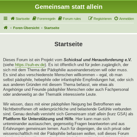
Gemeinsam statt allein
Startseite
Forenregeln
Forum rules
Registrieren
Anmelden
Foren-Übersicht
Startseite
Startseite
Dieses Forum ist ein Projekt vom
Schicksal und Herausforderung e.V.
(siehe
https://suh-ev.de
). Es ist öffentlich und für jeden zugänglich, der
sich mit dem Thema der Pädophilie auseinandersetzen will oder muss.
Es sind also verschiedenste Menschen willkommen – egal, ob man
selbst pädophile, hebephile oder infantophile Empfindungen hat, oder sich
aus anderen Gründen mit diesem Thema befasst, wie etwa als
Angehörige und Freunde pädophiler Menschen oder auch Fachpersonal
oder anderweitig an der Thematik interessierte Leute.
Wir wissen, dass mit einer pädophilen Neigung bei Betroffenen wie
Nichtbetroffenen oft widersprüchliche und belastende Gefühle verbunden
sind. Genau deshalb versteht sich
Gemeinsam statt allein
(kurz GSA) als
Plattform für Unterstützung und Hilfe
. Hier kann man sich
untereinander austauschen, gegenseitig Fragen beantworten und aus
Erfahrungen gemeinsam lernen. Auch für diejenigen, die sich privat oder
wissenschaftlich mit der Pädophilie befassen wollen, soll dieses Forum