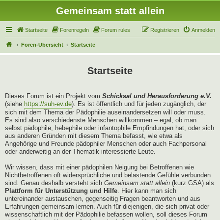
Gemeinsam statt allein
Startseite
Forenregeln
Forum rules
Registrieren
Anmelden
Foren-Übersicht
Startseite
Startseite
Dieses Forum ist ein Projekt vom
Schicksal und Herausforderung e.V.
(siehe
https://suh-ev.de
). Es ist öffentlich und für jeden zugänglich, der
sich mit dem Thema der Pädophilie auseinandersetzen will oder muss.
Es sind also verschiedenste Menschen willkommen – egal, ob man
selbst pädophile, hebephile oder infantophile Empfindungen hat, oder sich
aus anderen Gründen mit diesem Thema befasst, wie etwa als
Angehörige und Freunde pädophiler Menschen oder auch Fachpersonal
oder anderweitig an der Thematik interessierte Leute.
Wir wissen, dass mit einer pädophilen Neigung bei Betroffenen wie
Nichtbetroffenen oft widersprüchliche und belastende Gefühle verbunden
sind. Genau deshalb versteht sich
Gemeinsam statt allein
(kurz GSA) als
Plattform für Unterstützung und Hilfe
. Hier kann man sich
untereinander austauschen, gegenseitig Fragen beantworten und aus
Erfahrungen gemeinsam lernen. Auch für diejenigen, die sich privat oder
wissenschaftlich mit der Pädophilie befassen wollen, soll dieses Forum