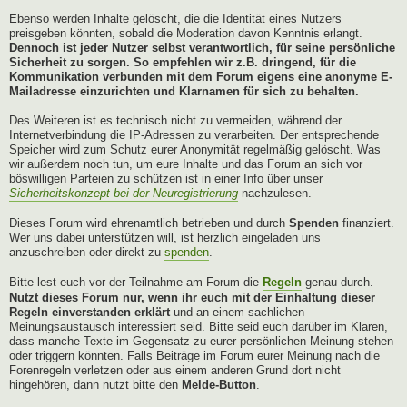
Ebenso werden Inhalte gelöscht, die die Identität eines Nutzers
preisgeben könnten, sobald die Moderation davon Kenntnis erlangt.
Dennoch ist jeder Nutzer selbst verantwortlich, für seine persönliche
Sicherheit zu sorgen. So empfehlen wir z.B. dringend, für die
Kommunikation verbunden mit dem Forum eigens eine anonyme E-
Mailadresse einzurichten und Klarnamen für sich zu behalten.
Des Weiteren ist es technisch nicht zu vermeiden, während der
Internetverbindung die IP-Adressen zu verarbeiten. Der entsprechende
Speicher wird zum Schutz eurer Anonymität regelmäßig gelöscht. Was
wir außerdem noch tun, um eure Inhalte und das Forum an sich vor
böswilligen Parteien zu schützen ist in einer Info über unser
Sicherheitskonzept bei der Neuregistrierung
nachzulesen.
Dieses Forum wird ehrenamtlich betrieben und durch
Spenden
finanziert.
Wer uns dabei unterstützen will, ist herzlich eingeladen uns
anzuschreiben oder direkt zu
spenden
.
Bitte lest euch vor der Teilnahme am Forum die
Regeln
genau durch.
Nutzt dieses Forum nur, wenn ihr euch mit der Einhaltung dieser
Regeln einverstanden erklärt
und an einem sachlichen
Meinungsaustausch interessiert seid. Bitte seid euch darüber im Klaren,
dass manche Texte im Gegensatz zu eurer persönlichen Meinung stehen
oder triggern könnten. Falls Beiträge im Forum eurer Meinung nach die
Forenregeln verletzen oder aus einem anderen Grund dort nicht
hingehören, dann nutzt bitte den
Melde-Button
.