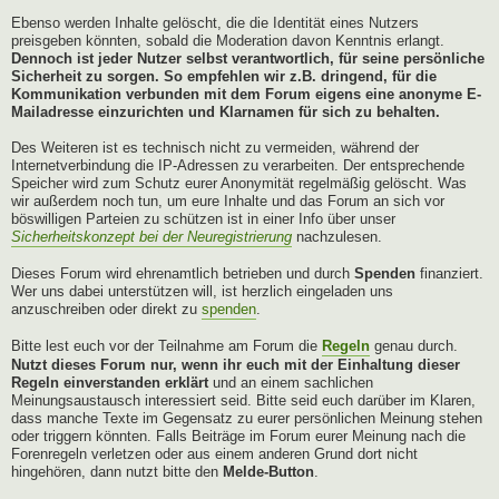
Ebenso werden Inhalte gelöscht, die die Identität eines Nutzers
preisgeben könnten, sobald die Moderation davon Kenntnis erlangt.
Dennoch ist jeder Nutzer selbst verantwortlich, für seine persönliche
Sicherheit zu sorgen. So empfehlen wir z.B. dringend, für die
Kommunikation verbunden mit dem Forum eigens eine anonyme E-
Mailadresse einzurichten und Klarnamen für sich zu behalten.
Des Weiteren ist es technisch nicht zu vermeiden, während der
Internetverbindung die IP-Adressen zu verarbeiten. Der entsprechende
Speicher wird zum Schutz eurer Anonymität regelmäßig gelöscht. Was
wir außerdem noch tun, um eure Inhalte und das Forum an sich vor
böswilligen Parteien zu schützen ist in einer Info über unser
Sicherheitskonzept bei der Neuregistrierung
nachzulesen.
Dieses Forum wird ehrenamtlich betrieben und durch
Spenden
finanziert.
Wer uns dabei unterstützen will, ist herzlich eingeladen uns
anzuschreiben oder direkt zu
spenden
.
Bitte lest euch vor der Teilnahme am Forum die
Regeln
genau durch.
Nutzt dieses Forum nur, wenn ihr euch mit der Einhaltung dieser
Regeln einverstanden erklärt
und an einem sachlichen
Meinungsaustausch interessiert seid. Bitte seid euch darüber im Klaren,
dass manche Texte im Gegensatz zu eurer persönlichen Meinung stehen
oder triggern könnten. Falls Beiträge im Forum eurer Meinung nach die
Forenregeln verletzen oder aus einem anderen Grund dort nicht
hingehören, dann nutzt bitte den
Melde-Button
.