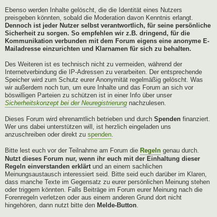
Ebenso werden Inhalte gelöscht, die die Identität eines Nutzers
preisgeben könnten, sobald die Moderation davon Kenntnis erlangt.
Dennoch ist jeder Nutzer selbst verantwortlich, für seine persönliche
Sicherheit zu sorgen. So empfehlen wir z.B. dringend, für die
Kommunikation verbunden mit dem Forum eigens eine anonyme E-
Mailadresse einzurichten und Klarnamen für sich zu behalten.
Des Weiteren ist es technisch nicht zu vermeiden, während der
Internetverbindung die IP-Adressen zu verarbeiten. Der entsprechende
Speicher wird zum Schutz eurer Anonymität regelmäßig gelöscht. Was
wir außerdem noch tun, um eure Inhalte und das Forum an sich vor
böswilligen Parteien zu schützen ist in einer Info über unser
Sicherheitskonzept bei der Neuregistrierung
nachzulesen.
Dieses Forum wird ehrenamtlich betrieben und durch
Spenden
finanziert.
Wer uns dabei unterstützen will, ist herzlich eingeladen uns
anzuschreiben oder direkt zu
spenden
.
Bitte lest euch vor der Teilnahme am Forum die
Regeln
genau durch.
Nutzt dieses Forum nur, wenn ihr euch mit der Einhaltung dieser
Regeln einverstanden erklärt
und an einem sachlichen
Meinungsaustausch interessiert seid. Bitte seid euch darüber im Klaren,
dass manche Texte im Gegensatz zu eurer persönlichen Meinung stehen
oder triggern könnten. Falls Beiträge im Forum eurer Meinung nach die
Forenregeln verletzen oder aus einem anderen Grund dort nicht
hingehören, dann nutzt bitte den
Melde-Button
.