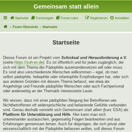
Gemeinsam statt allein
Startseite
Forenregeln
Forum rules
Registrieren
Anmelden
Foren-Übersicht
Startseite
Startseite
Dieses Forum ist ein Projekt vom
Schicksal und Herausforderung e.V.
(siehe
https://suh-ev.de
). Es ist öffentlich und für jeden zugänglich, der
sich mit dem Thema der Pädophilie auseinandersetzen will oder muss.
Es sind also verschiedenste Menschen willkommen – egal, ob man
selbst pädophile, hebephile oder infantophile Empfindungen hat, oder sich
aus anderen Gründen mit diesem Thema befasst, wie etwa als
Angehörige und Freunde pädophiler Menschen oder auch Fachpersonal
oder anderweitig an der Thematik interessierte Leute.
Wir wissen, dass mit einer pädophilen Neigung bei Betroffenen wie
Nichtbetroffenen oft widersprüchliche und belastende Gefühle verbunden
sind. Genau deshalb versteht sich
Gemeinsam statt allein
(kurz GSA) als
Plattform für Unterstützung und Hilfe
. Hier kann man sich
untereinander austauschen, gegenseitig Fragen beantworten und aus
Erfahrungen gemeinsam lernen. Auch für diejenigen, die sich privat oder
wissenschaftlich mit der Pädophilie befassen wollen, soll dieses Forum