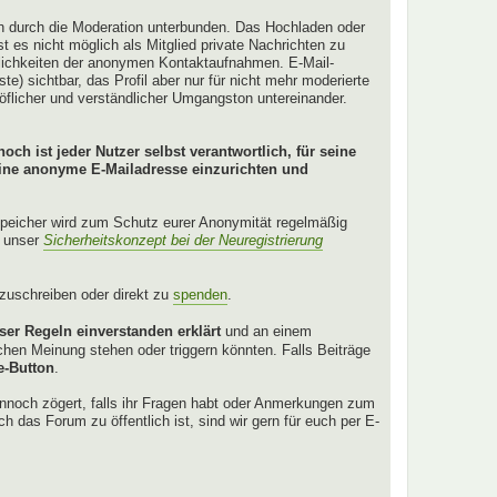
en durch die Moderation unterbunden. Das Hochladen oder
 es nicht möglich als Mitglied private Nachrichten zu
glichkeiten der anonymen Kontaktaufnahmen. E-Mail-
ste) sichtbar, das Profil aber nur für nicht mehr moderierte
höflicher und verständlicher Umgangston untereinander.
och ist jeder Nutzer selbst verantwortlich, für seine
eine anonyme E-Mailadresse einzurichten und
Speicher wird zum Schutz eurer Anonymität regelmäßig
r unser
Sicherheitskonzept bei der Neuregistrierung
anzuschreiben oder direkt zu
spenden
.
ser Regeln einverstanden erklärt
und an einem
hen Meinung stehen oder triggern könnten. Falls Beiträge
e-Button
.
ennoch zögert, falls ihr Fragen habt oder Anmerkungen zum
ch das Forum zu öffentlich ist, sind wir gern für euch per E-