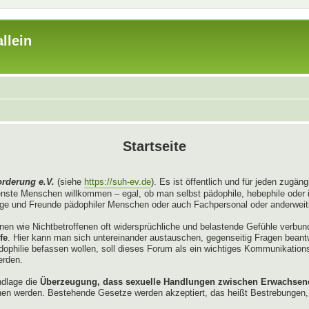
llein
Startseite
orderung e.V.
(siehe
https://suh-ev.de
). Es ist öffentlich und für jeden zugä
enste Menschen willkommen – egal, ob man selbst pädophile, hebephile oder 
e und Freunde pädophiler Menschen oder auch Fachpersonal oder anderweitig
enen wie Nichtbetroffenen oft widersprüchliche und belastende Gefühle verbu
fe
. Hier kann man sich untereinander austauschen, gegenseitig Fragen bean
Pädophilie befassen wollen, soll dieses Forum als ein wichtiges Kommunikation
erden.
ndlage die
Überzeugung, dass sexuelle Handlungen zwischen Erwachsenen
en werden. Bestehende Gesetze werden akzeptiert, das heißt Bestrebungen, 