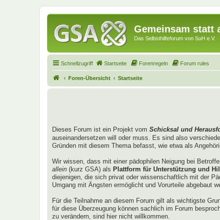
Gemeinsam statt a
Das Selbsthilfeforum von SuH e.V.
Schnellzugriff
Startseite
Forenregeln
Forum rules
Foren-Übersicht
Startseite
Dieses Forum ist ein Projekt vom
Schicksal und Herausf
auseinandersetzen will oder muss. Es sind also verschied
Gründen mit diesem Thema befasst, wie etwa als Angehörig
Wir wissen, dass mit einer pädophilen Neigung bei Betroff
allein
(kurz GSA) als
Plattform für Unterstützung und Hil
diejenigen, die sich privat oder wissenschaftlich mit der 
Umgang mit Ängsten ermöglicht und Vorurteile abgebaut w
Für die Teilnahme an diesem Forum gilt als wichtigste Gru
für diese Überzeugung können sachlich im Forum besproch
zu verändern, sind hier nicht willkommen.