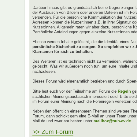
Darüber hinaus gibt es grundsätzlich keine Begrenzungen b
der Austausch von Bildern oder anderen Dateien ist im For
versenden. Für die persönliche Kommunikation der Nutzer:
Adressen können die Nutzer:innen z.B. in ihrer Signatur oder
Nutzer:innen. Allgemein raten wir aber dazu, persönliche K
Persönliche Anfeindungen gegen einzelne Nutzer:innen od
Ebenso werden Inhalte gelöscht, die die Identität eines N
persönliche Sicherheit zu sorgen. So empfehlen wir 
Klarnamen für sich zu behalten.
Des Weiteren ist es technisch nicht zu vermeiden, währen
gelöscht. Was wir außerdem noch tun, um eure Inhalte und 
nachzulesen.
Dieses Forum wird ehrenamtlich betrieben und durch
Spen
Bitte lest euch vor der Teilnahme am Forum die
Regeln
ge
sachlichen Meinungsaustausch interessiert seid. Bitte sei
im Forum eurer Meinung nach die Forenregeln verletzen od
Neben den öffentlich einsehbaren Themen sind weitere Them
Forum, dann schickt gern eine E-Mail an unser Team unte
Mail da und zwar am besten unter
mailbox@suh-ev.de
.
>> Zum Forum