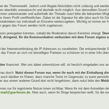
ei der Themenwahl. Jedoch sind illegale Aktivitäten nicht zulässig und werd
um ebenfalls unerwünscht und deshalb nicht möglich. Aus demselben Grund ist
innen untereinander und außerhalb der Threads nutzt bitte die bekannten Mö
 ihrem Profil veröffentlichen. Dabei ist die Signatur für alle (also auch für Gä
ontaktdaten nur individuell an Einzelne weiterzugeben. Wichtig ist immer ein 
er gegen das Forum werden nicht zugelassen.
utzers preisgeben könnten, sobald die Moderation davon Kenntnis erlangt.
Denn
z.B. dringend, für die Kommunikation verbunden mit dem Forum eigens 
d der Internetverbindung die IP-Adressen zu verarbeiten. Der entsprechende 
das Forum an sich vor böswilligen Parteien zu schützen ist in einer Info übe
den
finanziert. Wer uns dabei unterstützen will, ist herzlich eingeladen uns 
nau durch.
Nutzt dieses Forum nur, wenn ihr euch mit der Einhaltung die
d euch darüber im Klaren, dass manche Texte im Gegensatz zu eurer persönlic
er aus einem anderen Grund dort nicht hingehören, dann nutzt bitte den
Meld
en nur für registrierte Nutzer:innen sichtbar. Wenn ihr mit dem Anmelden d
r
mail@gsa-forum.de
. Aber auch, wenn ihr Dinge besprechen wollt, für die eu