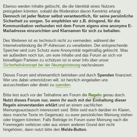
Ebenso werden Inhalte gelöscht, die die Identität eines Nutzers
preisgeben könnten, sobald die Moderation davon Kenntnis erlangt.
Dennoch ist jeder Nutzer selbst verantwortlich, für seine persönliche
Sicherheit zu sorgen. So empfehlen wir z.B. dringend, für die
Kommunikation verbunden mit dem Forum eigens eine anonyme E-
Mailadresse einzurichten und Klarnamen für sich zu behalten.
Des Weiteren ist es technisch nicht zu vermeiden, während der
Internetverbindung die IP-Adressen zu verarbeiten. Der entsprechende
Speicher wird zum Schutz eurer Anonymität regelmäßig gelöscht. Was
wir außerdem noch tun, um eure Inhalte und das Forum an sich vor
böswilligen Parteien zu schützen ist in einer Info über unser
Sicherheitskonzept bei der Neuregistrierung
nachzulesen.
Dieses Forum wird ehrenamtlich betrieben und durch
Spenden
finanziert.
Wer uns dabei unterstützen will, ist herzlich eingeladen uns
anzuschreiben oder direkt zu
spenden
.
Bitte lest euch vor der Teilnahme am Forum die
Regeln
genau durch.
Nutzt dieses Forum nur, wenn ihr euch mit der Einhaltung dieser
Regeln einverstanden erklärt
und an einem sachlichen
Meinungsaustausch interessiert seid. Bitte seid euch darüber im Klaren,
dass manche Texte im Gegensatz zu eurer persönlichen Meinung stehen
oder triggern könnten. Falls Beiträge im Forum eurer Meinung nach die
Forenregeln verletzen oder aus einem anderen Grund dort nicht
hingehören, dann nutzt bitte den
Melde-Button
.