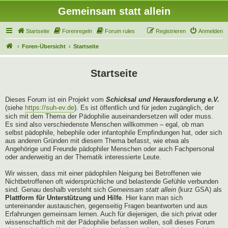
Gemeinsam statt allein
Startseite
Forenregeln
Forum rules
Registrieren
Anmelden
Foren-Übersicht
Startseite
Startseite
Dieses Forum ist ein Projekt vom
Schicksal und Herausforderung e.V.
(siehe
https://suh-ev.de
). Es ist öffentlich und für jeden zugänglich, der
sich mit dem Thema der Pädophilie auseinandersetzen will oder muss.
Es sind also verschiedenste Menschen willkommen – egal, ob man
selbst pädophile, hebephile oder infantophile Empfindungen hat, oder sich
aus anderen Gründen mit diesem Thema befasst, wie etwa als
Angehörige und Freunde pädophiler Menschen oder auch Fachpersonal
oder anderweitig an der Thematik interessierte Leute.
Wir wissen, dass mit einer pädophilen Neigung bei Betroffenen wie
Nichtbetroffenen oft widersprüchliche und belastende Gefühle verbunden
sind. Genau deshalb versteht sich
Gemeinsam statt allein
(kurz GSA) als
Plattform für Unterstützung und Hilfe
. Hier kann man sich
untereinander austauschen, gegenseitig Fragen beantworten und aus
Erfahrungen gemeinsam lernen. Auch für diejenigen, die sich privat oder
wissenschaftlich mit der Pädophilie befassen wollen, soll dieses Forum