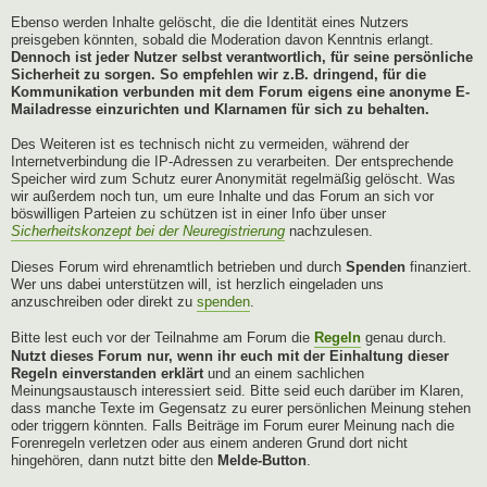
Ebenso werden Inhalte gelöscht, die die Identität eines Nutzers
preisgeben könnten, sobald die Moderation davon Kenntnis erlangt.
Dennoch ist jeder Nutzer selbst verantwortlich, für seine persönliche
Sicherheit zu sorgen. So empfehlen wir z.B. dringend, für die
Kommunikation verbunden mit dem Forum eigens eine anonyme E-
Mailadresse einzurichten und Klarnamen für sich zu behalten.
Des Weiteren ist es technisch nicht zu vermeiden, während der
Internetverbindung die IP-Adressen zu verarbeiten. Der entsprechende
Speicher wird zum Schutz eurer Anonymität regelmäßig gelöscht. Was
wir außerdem noch tun, um eure Inhalte und das Forum an sich vor
böswilligen Parteien zu schützen ist in einer Info über unser
Sicherheitskonzept bei der Neuregistrierung
nachzulesen.
Dieses Forum wird ehrenamtlich betrieben und durch
Spenden
finanziert.
Wer uns dabei unterstützen will, ist herzlich eingeladen uns
anzuschreiben oder direkt zu
spenden
.
Bitte lest euch vor der Teilnahme am Forum die
Regeln
genau durch.
Nutzt dieses Forum nur, wenn ihr euch mit der Einhaltung dieser
Regeln einverstanden erklärt
und an einem sachlichen
Meinungsaustausch interessiert seid. Bitte seid euch darüber im Klaren,
dass manche Texte im Gegensatz zu eurer persönlichen Meinung stehen
oder triggern könnten. Falls Beiträge im Forum eurer Meinung nach die
Forenregeln verletzen oder aus einem anderen Grund dort nicht
hingehören, dann nutzt bitte den
Melde-Button
.