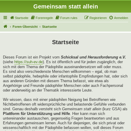
Gemeinsam statt allein
Startseite
Forenregeln
Forum rules
Registrieren
Anmelden
Foren-Übersicht
Startseite
Startseite
Dieses Forum ist ein Projekt vom
Schicksal und Herausforderung e.V.
(siehe
https://suh-ev.de
). Es ist öffentlich und für jeden zugänglich, der
sich mit dem Thema der Pädophilie auseinandersetzen will oder muss.
Es sind also verschiedenste Menschen willkommen – egal, ob man
selbst pädophile, hebephile oder infantophile Empfindungen hat, oder sich
aus anderen Gründen mit diesem Thema befasst, wie etwa als
Angehörige und Freunde pädophiler Menschen oder auch Fachpersonal
oder anderweitig an der Thematik interessierte Leute.
Wir wissen, dass mit einer pädophilen Neigung bei Betroffenen wie
Nichtbetroffenen oft widersprüchliche und belastende Gefühle verbunden
sind. Genau deshalb versteht sich
Gemeinsam statt allein
(kurz GSA) als
Plattform für Unterstützung und Hilfe
. Hier kann man sich
untereinander austauschen, gegenseitig Fragen beantworten und aus
Erfahrungen gemeinsam lernen. Auch für diejenigen, die sich privat oder
wissenschaftlich mit der Pädophilie befassen wollen, soll dieses Forum