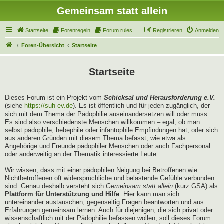
Gemeinsam statt allein
Startseite
Forenregeln
Forum rules
Registrieren
Anmelden
Foren-Übersicht
Startseite
Startseite
Dieses Forum ist ein Projekt vom
Schicksal und Herausforderung e.V.
(siehe
https://suh-ev.de
). Es ist öffentlich und für jeden zugänglich, der
sich mit dem Thema der Pädophilie auseinandersetzen will oder muss.
Es sind also verschiedenste Menschen willkommen – egal, ob man
selbst pädophile, hebephile oder infantophile Empfindungen hat, oder sich
aus anderen Gründen mit diesem Thema befasst, wie etwa als
Angehörige und Freunde pädophiler Menschen oder auch Fachpersonal
oder anderweitig an der Thematik interessierte Leute.
Wir wissen, dass mit einer pädophilen Neigung bei Betroffenen wie
Nichtbetroffenen oft widersprüchliche und belastende Gefühle verbunden
sind. Genau deshalb versteht sich
Gemeinsam statt allein
(kurz GSA) als
Plattform für Unterstützung und Hilfe
. Hier kann man sich
untereinander austauschen, gegenseitig Fragen beantworten und aus
Erfahrungen gemeinsam lernen. Auch für diejenigen, die sich privat oder
wissenschaftlich mit der Pädophilie befassen wollen, soll dieses Forum