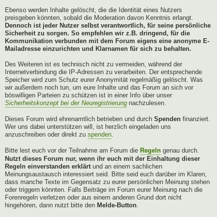
Ebenso werden Inhalte gelöscht, die die Identität eines Nutzers
preisgeben könnten, sobald die Moderation davon Kenntnis erlangt.
Dennoch ist jeder Nutzer selbst verantwortlich, für seine persönliche
Sicherheit zu sorgen. So empfehlen wir z.B. dringend, für die
Kommunikation verbunden mit dem Forum eigens eine anonyme E-
Mailadresse einzurichten und Klarnamen für sich zu behalten.
Des Weiteren ist es technisch nicht zu vermeiden, während der
Internetverbindung die IP-Adressen zu verarbeiten. Der entsprechende
Speicher wird zum Schutz eurer Anonymität regelmäßig gelöscht. Was
wir außerdem noch tun, um eure Inhalte und das Forum an sich vor
böswilligen Parteien zu schützen ist in einer Info über unser
Sicherheitskonzept bei der Neuregistrierung
nachzulesen.
Dieses Forum wird ehrenamtlich betrieben und durch
Spenden
finanziert.
Wer uns dabei unterstützen will, ist herzlich eingeladen uns
anzuschreiben oder direkt zu
spenden
.
Bitte lest euch vor der Teilnahme am Forum die
Regeln
genau durch.
Nutzt dieses Forum nur, wenn ihr euch mit der Einhaltung dieser
Regeln einverstanden erklärt
und an einem sachlichen
Meinungsaustausch interessiert seid. Bitte seid euch darüber im Klaren,
dass manche Texte im Gegensatz zu eurer persönlichen Meinung stehen
oder triggern könnten. Falls Beiträge im Forum eurer Meinung nach die
Forenregeln verletzen oder aus einem anderen Grund dort nicht
hingehören, dann nutzt bitte den
Melde-Button
.