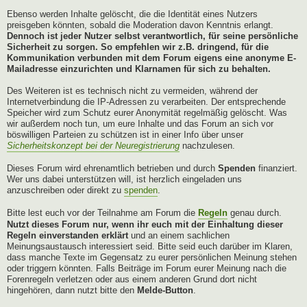
Ebenso werden Inhalte gelöscht, die die Identität eines Nutzers
preisgeben könnten, sobald die Moderation davon Kenntnis erlangt.
Dennoch ist jeder Nutzer selbst verantwortlich, für seine persönliche
Sicherheit zu sorgen. So empfehlen wir z.B. dringend, für die
Kommunikation verbunden mit dem Forum eigens eine anonyme E-
Mailadresse einzurichten und Klarnamen für sich zu behalten.
Des Weiteren ist es technisch nicht zu vermeiden, während der
Internetverbindung die IP-Adressen zu verarbeiten. Der entsprechende
Speicher wird zum Schutz eurer Anonymität regelmäßig gelöscht. Was
wir außerdem noch tun, um eure Inhalte und das Forum an sich vor
böswilligen Parteien zu schützen ist in einer Info über unser
Sicherheitskonzept bei der Neuregistrierung
nachzulesen.
Dieses Forum wird ehrenamtlich betrieben und durch
Spenden
finanziert.
Wer uns dabei unterstützen will, ist herzlich eingeladen uns
anzuschreiben oder direkt zu
spenden
.
Bitte lest euch vor der Teilnahme am Forum die
Regeln
genau durch.
Nutzt dieses Forum nur, wenn ihr euch mit der Einhaltung dieser
Regeln einverstanden erklärt
und an einem sachlichen
Meinungsaustausch interessiert seid. Bitte seid euch darüber im Klaren,
dass manche Texte im Gegensatz zu eurer persönlichen Meinung stehen
oder triggern könnten. Falls Beiträge im Forum eurer Meinung nach die
Forenregeln verletzen oder aus einem anderen Grund dort nicht
hingehören, dann nutzt bitte den
Melde-Button
.