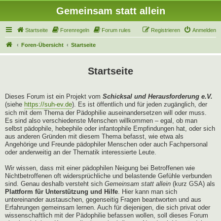
Gemeinsam statt allein
Startseite
Forenregeln
Forum rules
Registrieren
Anmelden
Foren-Übersicht
Startseite
Startseite
Dieses Forum ist ein Projekt vom
Schicksal und Herausforderung e.V.
(siehe
https://suh-ev.de
). Es ist öffentlich und für jeden zugänglich, der
sich mit dem Thema der Pädophilie auseinandersetzen will oder muss.
Es sind also verschiedenste Menschen willkommen – egal, ob man
selbst pädophile, hebephile oder infantophile Empfindungen hat, oder sich
aus anderen Gründen mit diesem Thema befasst, wie etwa als
Angehörige und Freunde pädophiler Menschen oder auch Fachpersonal
oder anderweitig an der Thematik interessierte Leute.
Wir wissen, dass mit einer pädophilen Neigung bei Betroffenen wie
Nichtbetroffenen oft widersprüchliche und belastende Gefühle verbunden
sind. Genau deshalb versteht sich
Gemeinsam statt allein
(kurz GSA) als
Plattform für Unterstützung und Hilfe
. Hier kann man sich
untereinander austauschen, gegenseitig Fragen beantworten und aus
Erfahrungen gemeinsam lernen. Auch für diejenigen, die sich privat oder
wissenschaftlich mit der Pädophilie befassen wollen, soll dieses Forum