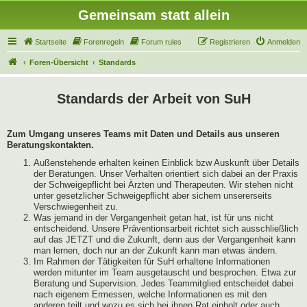
Gemeinsam statt allein
Startseite
Forenregeln
Forum rules
Registrieren
Anmelden
Foren-Übersicht
Standards
Standards der Arbeit von SuH
Zum Umgang unseres Teams mit Daten und Details aus unseren
Beratungskontakten.
Außenstehende erhalten keinen Einblick bzw Auskunft über Details
der Beratungen. Unser Verhalten orientiert sich dabei an der Praxis
der Schweigepflicht bei Ärzten und Therapeuten. Wir stehen nicht
unter gesetzlicher Schweigepflicht aber sichern unsererseits
Verschwiegenheit zu.
Was jemand in der Vergangenheit getan hat, ist für uns nicht
entscheidend. Unsere Präventionsarbeit richtet sich ausschließlich
auf das JETZT und die Zukunft, denn aus der Vergangenheit kann
man lernen, doch nur an der Zukunft kann man etwas ändern.
Im Rahmen der Tätigkeiten für SuH erhaltene Informationen
werden mitunter im Team ausgetauscht und besprochen. Etwa zur
Beratung und Supervision. Jedes Teammitglied entscheidet dabei
nach eigenem Ermessen, welche Informationen es mit den
anderen teilt und wozu es sich bei ihnen Rat einholt oder auch