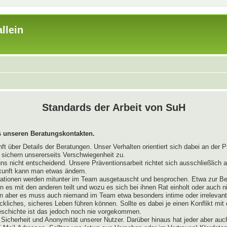
llein
Standards der Arbeit von SuH
 unseren Beratungskontakten.
 über Details der Beratungen. Unser Verhalten orientiert sich dabei an der P
r sichern unsererseits Verschwiegenheit zu.
uns nicht entscheidend. Unsere Präventionsarbeit richtet sich ausschließlich
kunft kann man etwas ändern.
mationen werden mitunter im Team ausgetauscht und besprochen. Etwa zur Be
es mit den anderen teilt und wozu es sich bei ihnen Rat einholt oder auch 
n aber es muss auch niemand im Team etwa besonders intime oder irrelevante
ckliches, sicheres Leben führen können. Sollte es dabei je einen Konflikt mi
Geschichte ist das jedoch noch nie vorgekommen.
Sicherheit und Anonymität unserer Nutzer. Darüber hinaus hat jeder aber auc