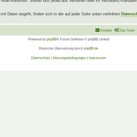
l-Adressen. Sollten uns (etwa aus Versehen oder im Vertrauen) Klardaten b
t Daten angeht, finden sich in der auf jeder Seite unten verlinkten
Datensc
Kontakt
Das Team
Powered by
phpBB
® Forum Software © phpBB Limited
Deutsche Übersetzung durch
phpBB.de
Datenschutz
|
Nutzungsbedingungen
|
Impressum