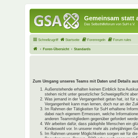
Gemeinsam statt a
Das Selbsthilfeforum von SuH e.V.
Schnellzugriff
Startseite
Forenregeln
Forum rules
Foren-Übersicht
Standards
Zum Umgang unseres Teams mit Daten und Details aus
Außenstehende erhalten keinen Einblick bzw Auskunft
stehen nicht unter gesetzlicher Schweigepflicht abe
Was jemand in der Vergangenheit getan hat, ist für 
Vergangenheit kann man lernen, doch nur an der Zu
Im Rahmen der Tätigkeiten für SuH erhaltene Infor
dabei nach eigenem Ermessen, welche Informationen 
anderen Teammitgliedern gegenüber gefordert werde
Wir arbeiten dafür, dass pädophile Menschen ein glü
Kindeswohl vor. In unserer mehr als zehnjährigen 
Im Rahmen unserer Möglichkeiten sorgen wir für die 