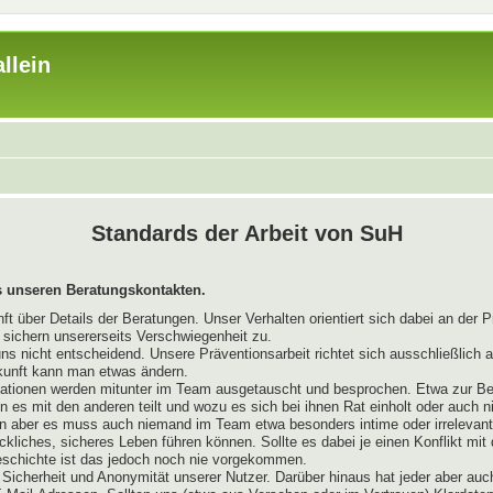
llein
Standards der Arbeit von SuH
 unseren Beratungskontakten.
 über Details der Beratungen. Unser Verhalten orientiert sich dabei an der P
r sichern unsererseits Verschwiegenheit zu.
uns nicht entscheidend. Unsere Präventionsarbeit richtet sich ausschließlich
kunft kann man etwas ändern.
mationen werden mitunter im Team ausgetauscht und besprochen. Etwa zur Be
es mit den anderen teilt und wozu es sich bei ihnen Rat einholt oder auch 
n aber es muss auch niemand im Team etwa besonders intime oder irrelevante
ckliches, sicheres Leben führen können. Sollte es dabei je einen Konflikt mi
Geschichte ist das jedoch noch nie vorgekommen.
Sicherheit und Anonymität unserer Nutzer. Darüber hinaus hat jeder aber auc