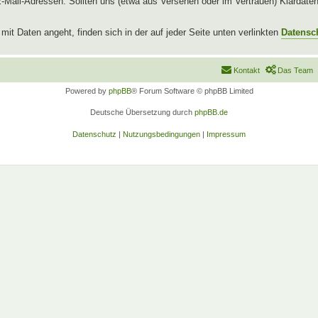
l-Adressen. Sollten uns (etwa aus Versehen oder im Vertrauen) Klardaten b
t Daten angeht, finden sich in der auf jeder Seite unten verlinkten
Datensc
Kontakt
Das Team
Powered by
phpBB
® Forum Software © phpBB Limited
Deutsche Übersetzung durch
phpBB.de
Datenschutz
|
Nutzungsbedingungen
|
Impressum