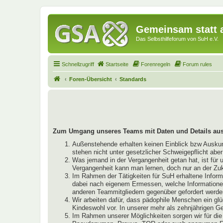
Gemeinsam statt a
Das Selbsthilfeforum von SuH e.V.
Schnellzugriff
Startseite
Forenregeln
Forum rules
Foren-Übersicht
Standards
Zum Umgang unseres Teams mit Daten und Details aus
Außenstehende erhalten keinen Einblick bzw Auskunft
stehen nicht unter gesetzlicher Schweigepflicht abe
Was jemand in der Vergangenheit getan hat, ist für 
Vergangenheit kann man lernen, doch nur an der Zu
Im Rahmen der Tätigkeiten für SuH erhaltene Infor
dabei nach eigenem Ermessen, welche Informationen 
anderen Teammitgliedern gegenüber gefordert werde
Wir arbeiten dafür, dass pädophile Menschen ein glü
Kindeswohl vor. In unserer mehr als zehnjährigen 
Im Rahmen unserer Möglichkeiten sorgen wir für die 