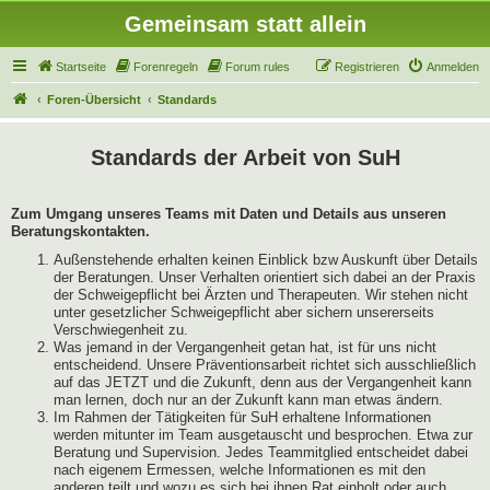
Gemeinsam statt allein
Startseite
Forenregeln
Forum rules
Registrieren
Anmelden
Foren-Übersicht
Standards
Standards der Arbeit von SuH
Zum Umgang unseres Teams mit Daten und Details aus unseren
Beratungskontakten.
Außenstehende erhalten keinen Einblick bzw Auskunft über Details
der Beratungen. Unser Verhalten orientiert sich dabei an der Praxis
der Schweigepflicht bei Ärzten und Therapeuten. Wir stehen nicht
unter gesetzlicher Schweigepflicht aber sichern unsererseits
Verschwiegenheit zu.
Was jemand in der Vergangenheit getan hat, ist für uns nicht
entscheidend. Unsere Präventionsarbeit richtet sich ausschließlich
auf das JETZT und die Zukunft, denn aus der Vergangenheit kann
man lernen, doch nur an der Zukunft kann man etwas ändern.
Im Rahmen der Tätigkeiten für SuH erhaltene Informationen
werden mitunter im Team ausgetauscht und besprochen. Etwa zur
Beratung und Supervision. Jedes Teammitglied entscheidet dabei
nach eigenem Ermessen, welche Informationen es mit den
anderen teilt und wozu es sich bei ihnen Rat einholt oder auch