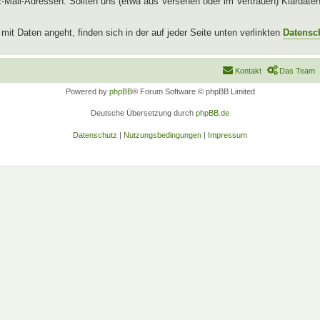
l-Adressen. Sollten uns (etwa aus Versehen oder im Vertrauen) Klardaten b
t Daten angeht, finden sich in der auf jeder Seite unten verlinkten
Datensc
Kontakt
Das Team
Powered by
phpBB
® Forum Software © phpBB Limited
Deutsche Übersetzung durch
phpBB.de
Datenschutz
|
Nutzungsbedingungen
|
Impressum