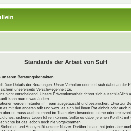
llein
Standards der Arbeit von SuH
 unseren Beratungskontakten.
 über Details der Beratungen. Unser Verhalten orientiert sich dabei an der P
r sichern unsererseits Verschwiegenheit zu.
uns nicht entscheidend. Unsere Präventionsarbeit richtet sich ausschließlich
kunft kann man etwas ändern.
mationen werden mitunter im Team ausgetauscht und besprochen. Etwa zur Be
es mit den anderen teilt und wozu es sich bei ihnen Rat einholt oder auch 
n aber es muss auch niemand im Team etwa besonders intime oder irrelevante
ckliches, sicheres Leben führen können. Sollte es dabei je einen Konflikt mi
Geschichte ist das jedoch noch nie vorgekommen.
Sicherheit und Anonymität unserer Nutzer. Darüber hinaus hat jeder aber auc