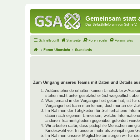
Gemeinsam statt a
Das Selbsthilfeforum von SuH e.V.
Schnellzugriff
Startseite
Forenregeln
Forum rules
Foren-Übersicht
Standards
Zum Umgang unseres Teams mit Daten und Details aus
Außenstehende erhalten keinen Einblick bzw Auskunft
stehen nicht unter gesetzlicher Schweigepflicht abe
Was jemand in der Vergangenheit getan hat, ist für 
Vergangenheit kann man lernen, doch nur an der Zu
Im Rahmen der Tätigkeiten für SuH erhaltene Infor
dabei nach eigenem Ermessen, welche Informationen 
anderen Teammitgliedern gegenüber gefordert werde
Wir arbeiten dafür, dass pädophile Menschen ein glü
Kindeswohl vor. In unserer mehr als zehnjährigen 
Im Rahmen unserer Möglichkeiten sorgen wir für die 