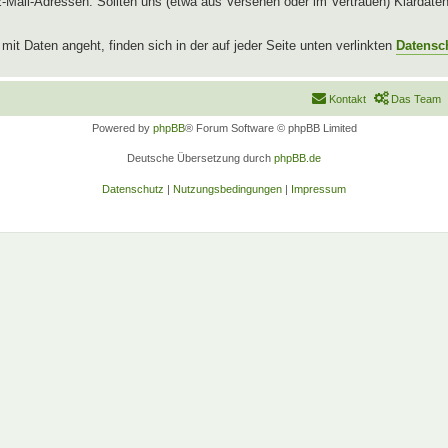
l-Adressen. Sollten uns (etwa aus Versehen oder im Vertrauen) Klardaten b
t Daten angeht, finden sich in der auf jeder Seite unten verlinkten
Datensc
Kontakt
Das Team
Powered by
phpBB
® Forum Software © phpBB Limited
Deutsche Übersetzung durch
phpBB.de
Datenschutz
|
Nutzungsbedingungen
|
Impressum