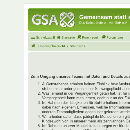
Gemeinsam statt a
Das Selbsthilfeforum von SuH e.V.
Schnellzugriff
Startseite
Forenregeln
Forum rules
Foren-Übersicht
Standards
Zum Umgang unseres Teams mit Daten und Details aus
Außenstehende erhalten keinen Einblick bzw Auskunft
stehen nicht unter gesetzlicher Schweigepflicht abe
Was jemand in der Vergangenheit getan hat, ist für 
Vergangenheit kann man lernen, doch nur an der Zu
Im Rahmen der Tätigkeiten für SuH erhaltene Infor
dabei nach eigenem Ermessen, welche Informationen 
anderen Teammitgliedern gegenüber gefordert werde
Wir arbeiten dafür, dass pädophile Menschen ein glü
Kindeswohl vor. In unserer mehr als zehnjährigen 
Im Rahmen unserer Möglichkeiten sorgen wir für die 