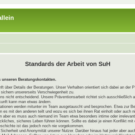
llein
Standards der Arbeit von SuH
 unseren Beratungskontakten.
 über Details der Beratungen. Unser Verhalten orientiert sich dabei an der P
r sichern unsererseits Verschwiegenheit zu.
uns nicht entscheidend. Unsere Präventionsarbeit richtet sich ausschließlich
kunft kann man etwas ändern.
mationen werden mitunter im Team ausgetauscht und besprochen. Etwa zur Be
es mit den anderen teilt und wozu es sich bei ihnen Rat einholt oder auch 
n aber es muss auch niemand im Team etwa besonders intime oder irrelevante
ckliches, sicheres Leben führen können. Sollte es dabei je einen Konflikt mi
Geschichte ist das jedoch noch nie vorgekommen.
Sicherheit und Anonymität unserer Nutzer. Darüber hinaus hat jeder aber auc