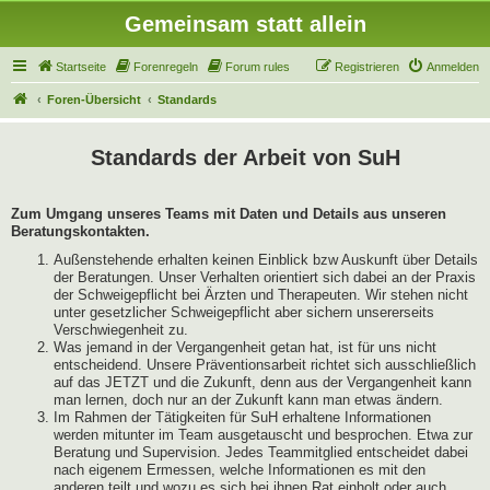
Gemeinsam statt allein
Startseite
Forenregeln
Forum rules
Registrieren
Anmelden
Foren-Übersicht
Standards
Standards der Arbeit von SuH
Zum Umgang unseres Teams mit Daten und Details aus unseren
Beratungskontakten.
Außenstehende erhalten keinen Einblick bzw Auskunft über Details
der Beratungen. Unser Verhalten orientiert sich dabei an der Praxis
der Schweigepflicht bei Ärzten und Therapeuten. Wir stehen nicht
unter gesetzlicher Schweigepflicht aber sichern unsererseits
Verschwiegenheit zu.
Was jemand in der Vergangenheit getan hat, ist für uns nicht
entscheidend. Unsere Präventionsarbeit richtet sich ausschließlich
auf das JETZT und die Zukunft, denn aus der Vergangenheit kann
man lernen, doch nur an der Zukunft kann man etwas ändern.
Im Rahmen der Tätigkeiten für SuH erhaltene Informationen
werden mitunter im Team ausgetauscht und besprochen. Etwa zur
Beratung und Supervision. Jedes Teammitglied entscheidet dabei
nach eigenem Ermessen, welche Informationen es mit den
anderen teilt und wozu es sich bei ihnen Rat einholt oder auch